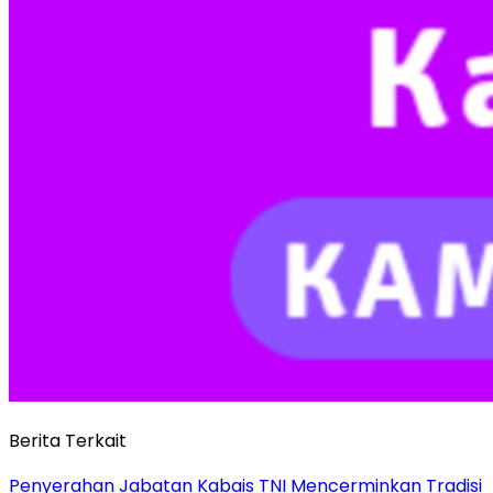
Berita Terkait
Penyerahan Jabatan Kabais TNI Mencerminkan Tradisi