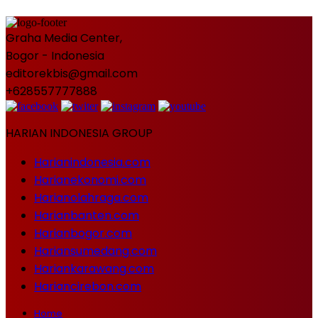
Graha Media Center,
Bogor - Indonesia
editorekbis@gmail.com
+628557777888
HARIAN INDONESIA GROUP
Harianindonesia.com
Harianekonomi.com
Harianolahraga.com
Harianbanten.com
Harianbogor.com
Hariansumedang.com
Hariankarawang.com
Hariancirebon.com
Home