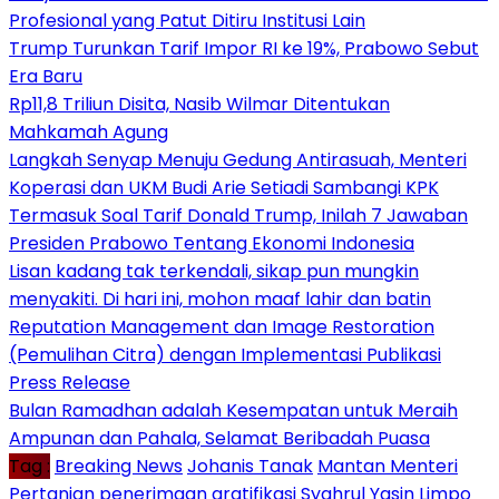
Profesional yang Patut Ditiru Institusi Lain
Trump Turunkan Tarif Impor RI ke 19%, Prabowo Sebut
Era Baru
Rp11,8 Triliun Disita, Nasib Wilmar Ditentukan
Mahkamah Agung
Langkah Senyap Menuju Gedung Antirasuah, Menteri
Koperasi dan UKM Budi Arie Setiadi Sambangi KPK
Termasuk Soal Tarif Donald Trump, Inilah 7 Jawaban
Presiden Prabowo Tentang Ekonomi Indonesia
Lisan kadang tak terkendali, sikap pun mungkin
menyakiti. Di hari ini, mohon maaf lahir dan batin
Reputation Management dan Image Restoration
(Pemulihan Citra) dengan Implementasi Publikasi
Press Release
Bulan Ramadhan adalah Kesempatan untuk Meraih
Ampunan dan Pahala, Selamat Beribadah Puasa
Tag :
Breaking News
Johanis Tanak
Mantan Menteri
Pertanian
penerimaan gratifikasi
Syahrul Yasin Limpo