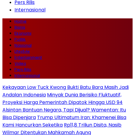
Pers Rilis
Internasional
Home
Bisnis
Ekonomi
Politik
Nasional
Lifestyle
Entertainment
Video
Pers Rilis
Internasional
Kekayaan Low Tuck Kwong Bukti Batu Bara Masih Jadi
Andalan Indonesia
Minyak Dunia Berisiko Fluktuatif,
Proyeksi Harga Pemerintah Dipatok Hingga USD 94
Alsintan Bantuan Negara, Tapi Dijual? Wamentan: Itu
Bisa Dipenjara
Trump Ultimatum Iran: Khamenei Bisa
Kami Hancurkan Seketika
Rp11,8 Triliun Disita, Nasib
Wilmar Ditentukan Mahkamah Agung