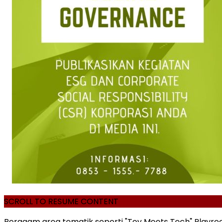
SCROLL TO RESUME CONTENT
Beragam area tematik seperti "Toy Meets Tech" Playro