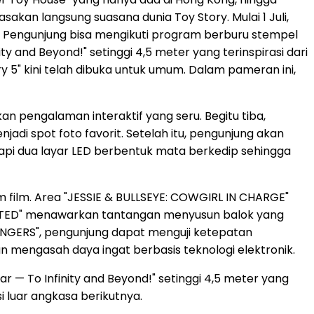
sakan langsung suasana dunia Toy Story. Mulai 1 Juli,
. Pengunjung bisa mengikuti program berburu stempel
nity and Beyond!" setinggi 4,5 meter yang terinspirasi dari
ry 5" kini telah dibuka untuk umum. Dalam pameran ini,
an pengalaman interaktif yang seru. Begitu tiba,
adi spot foto favorit. Setelah itu, pengunjung akan
api dua layar LED berbentuk mata berkedip sehingga
m film. Area "JESSIE & BULLSEYE: COWGIRL IN CHARGE"
CTED" menawarkan tantangan menyusun balok yang
RANGERS", pengunjung dapat menguji ketepatan
 mengasah daya ingat berbasis teknologi elektronik.
ear — To Infinity and Beyond!" setinggi 4,5 meter yang
 luar angkasa berikutnya.