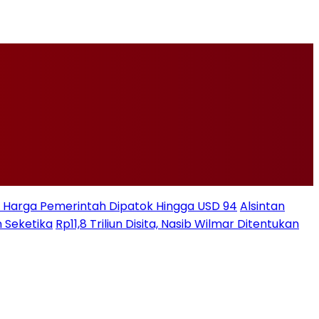
ksi Harga Pemerintah Dipatok Hingga USD 94
Alsintan
 Seketika
Rp11,8 Triliun Disita, Nasib Wilmar Ditentukan