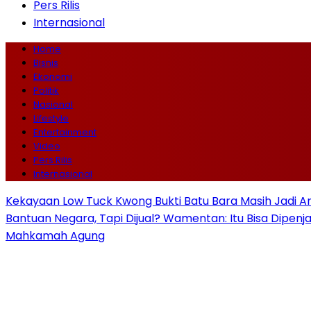
Pers Rilis
Internasional
Home
Bisnis
Ekonomi
Politik
Nasional
Lifestyle
Entertainment
Video
Pers Rilis
Internasional
Kekayaan Low Tuck Kwong Bukti Batu Bara Masih Jadi A
Bantuan Negara, Tapi Dijual? Wamentan: Itu Bisa Dipenj
Mahkamah Agung