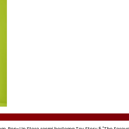
om, Pop-Up Store resmi bertema Toy Story 5 "The Foreve