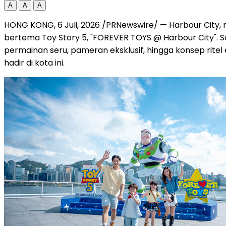
A
A
A
HONG KONG
,
6 Juli, 2026
/PRNewswire/ — Harbour City, 
bertema Toy Story 5, "FOREVER TOYS @ Harbour City". Sej
permainan seru, pameran eksklusif, hingga konsep rite
hadir di kota ini.