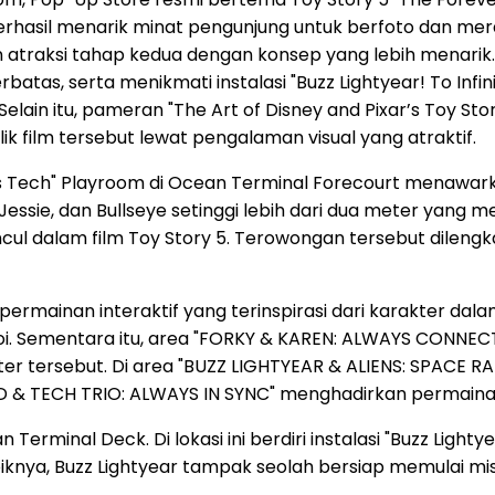
, berhasil menarik minat pengunjung untuk berfoto dan mera
 atraksi tahap kedua dengan konsep yang lebih menarik
erbatas, serta menikmati instalasi "Buzz Lightyear! To Infi
elain itu, pameran "The Art of Disney and Pixar’s Toy Sto
lik film tersebut lewat pengalaman visual yang atraktif.
eets Tech" Playroom di Ocean Terminal Forecourt menawark
ie, dan Bullseye setinggi lebih dari dua meter yang menj
ul dalam film Toy Story 5. Terowongan tersebut dilengk
rmainan interaktif yang terinspirasi dari karakter dala
i. Sementara itu, area "FORKY & KAREN: ALWAYS CONNE
kter tersebut. Di area "BUZZ LIGHTYEAR & ALIENS: SPACE 
D & TECH TRIO: ALWAYS IN SYNC" menghadirkan permainan
erminal Deck. Di lokasi ini berdiri instalasi "Buzz Lighty
knya, Buzz Lightyear tampak seolah bersiap memulai misi