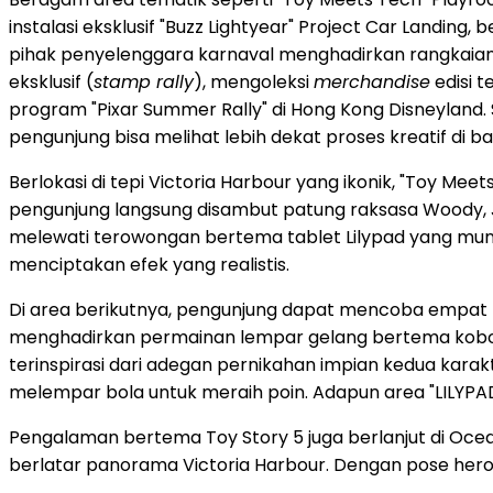
instalasi eksklusif "Buzz Lightyear" Project Car Landing
pihak penyelenggara karnaval menghadirkan rangkaian
eksklusif (
stamp rally
), mengoleksi
merchandise
edisi t
program "Pixar Summer Rally" di Hong Kong Disneyland. S
pengunjung bisa melihat lebih dekat proses kreatif di ba
Berlokasi di tepi Victoria Harbour yang ikonik, "Toy M
pengunjung langsung disambut patung raksasa Woody, Jess
melewati terowongan bertema tablet Lilypad yang munc
menciptakan efek yang realistis.
Di area berikutnya, pengunjung dapat mencoba empat pe
menghadirkan permainan lempar gelang bertema kobo
terinspirasi dari adegan pernikahan impian kedua kara
melempar bola untuk meraih poin. Adapun area "LILYPA
Pengalaman bertema Toy Story 5 juga berlanjut di Ocean T
berlatar panorama Victoria Harbour. Dengan pose heroi