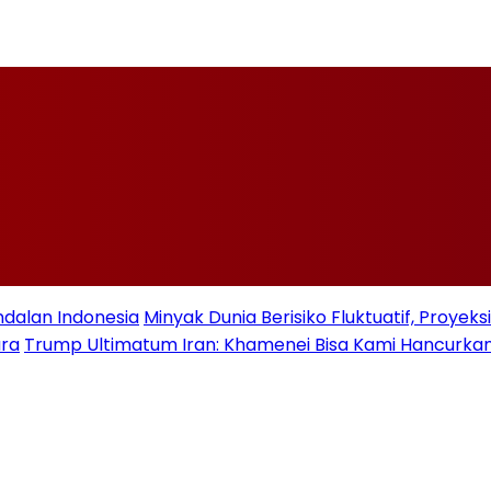
ndalan Indonesia
Minyak Dunia Berisiko Fluktuatif, Proye
ara
Trump Ultimatum Iran: Khamenei Bisa Kami Hancurkan