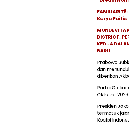
“Dream Hom
FAMILIARITÉ
Karya Puitis
MONDEVITA 
DISTRICT, P
KEDUA DALA
BARU
Prabowo Subi
dan menunduk
diberikan Akb
Partai Golkar
Oktober 2023
Presiden Joko
termasuk jaj
Koalisi Indone