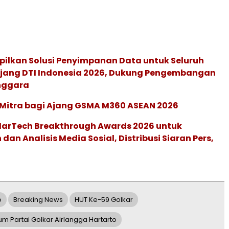
pilkan Solusi Penyimpanan Data untuk Seluruh
 Ajang DTI Indonesia 2026, Dukung Pengembangan
enggara
 Mitra bagi Ajang GSMA M360 ASEAN 2026
 MarTech Breakthrough Awards 2026 untuk
an Analisis Media Sosial, Distribusi Siaran Pers,
o
Breaking News
HUT Ke-59 Golkar
m Partai Golkar Airlangga Hartarto