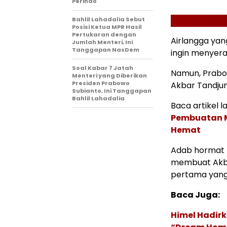
Perindo
Bahlil Lahadalia Sebut
Posisi Ketua MPR Hasil
Pertukaran dengan
Airlangga ya
Jumlah Menteri, Ini
Tanggapan NasDem
ingin menyer
Soal Kabar 7 Jatah
Namun, Prabo
Menteri yang Diberikan
Presiden Prabowo
Akbar Tandjung
Subianto, Ini Tanggapan
Bahlil Lahadalia
Baca artikel la
Pembuatan M
Hemat
Adab hormat 
membuat Akb
pertama yang 
Baca Juga:
Himel Hadirk