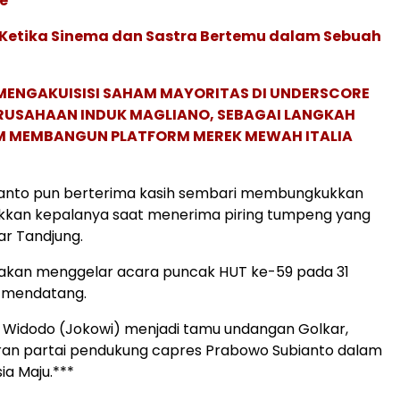
e”
: Ketika Sinema dan Sastra Bertemu dalam Sebuah
MENGAKUISISI SAHAM MAYORITAS DI UNDERSCORE
ERUSAHAAN INDUK MAGLIANO, SEBAGAI LANGKAH
M MEMBANGUN PLATFORM MEREK MEWAH ITALIA
anto pun berterima kasih sembari membungkukkan
kan kepalanya saat menerima piring tumpeng yang
ar Tandjung.
 akan menggelar acara puncak HUT ke-59 pada 31
 mendatang.
 Widodo (Jokowi) menjadi tamu undangan Golkar,
aran partai pendukung capres Prabowo Subianto dalam
sia Maju.***