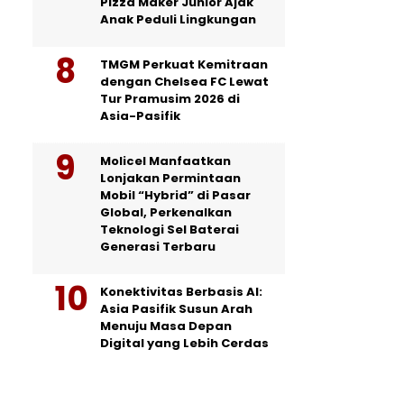
Pizza Maker Junior Ajak
Anak Peduli Lingkungan
TMGM Perkuat Kemitraan
dengan Chelsea FC Lewat
Tur Pramusim 2026 di
Asia-Pasifik
Molicel Manfaatkan
Lonjakan Permintaan
Mobil “Hybrid” di Pasar
Global, Perkenalkan
Teknologi Sel Baterai
Generasi Terbaru
Konektivitas Berbasis AI:
Asia Pasifik Susun Arah
Menuju Masa Depan
Digital yang Lebih Cerdas