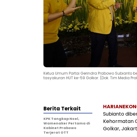
Ketua Umum Partai Gerindra Prabowo Subianto 
tasyakuran HUT ke-59 Golkar. (Dok. Tim Media Pr
HARIANEKON
Berita Terkait
Subianto dib
KPK Tangkap Noel,
Kehormatan Go
Wamenaker Pertama di
Golkar, Jakar
Kabinet Prabowo
Terjerat OTT