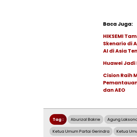
Baca Juga:
HIKSEMI Tam
Skenario di
AI di Asia T
Huawei Jadi
Cision Raih
Pemantauan d
dan AEO
Tag :
Aburizal Bakrie
Agung Lakson
Ketua Umum Partai Gerindra
Ketua Umu