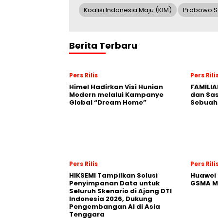
Koalisi Indonesia Maju (KIM)
Prabowo S
Berita Terbaru
Pers Rilis
Pers Rili
Himel Hadirkan Visi Hunian
FAMILIA
Modern melalui Kampanye
dan Sa
Global “Dream Home”
Sebuah 
Pers Rilis
Pers Rili
HIKSEMI Tampilkan Solusi
Huawei 
Penyimpanan Data untuk
GSMA M
Seluruh Skenario di Ajang DTI
Indonesia 2026, Dukung
Pengembangan AI di Asia
Tenggara