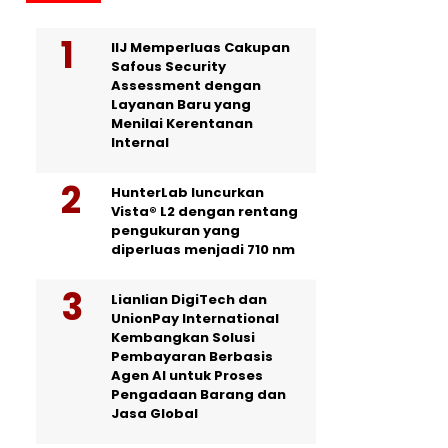
IIJ Memperluas Cakupan
Safous Security
Assessment dengan
Layanan Baru yang
Menilai Kerentanan
Internal
HunterLab luncurkan
Vista® L2 dengan rentang
pengukuran yang
diperluas menjadi 710 nm
Lianlian DigiTech dan
UnionPay International
Kembangkan Solusi
Pembayaran Berbasis
Agen AI untuk Proses
Pengadaan Barang dan
Jasa Global