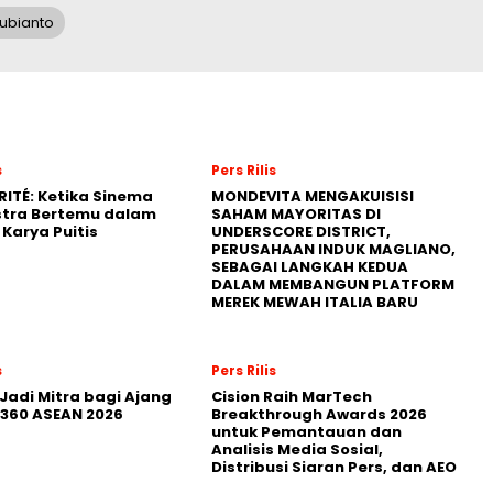
ubianto
s
Pers Rilis
RITÉ: Ketika Sinema
MONDEVITA MENGAKUISISI
stra Bertemu dalam
SAHAM MAYORITAS DI
Karya Puitis
UNDERSCORE DISTRICT,
PERUSAHAAN INDUK MAGLIANO,
SEBAGAI LANGKAH KEDUA
DALAM MEMBANGUN PLATFORM
MEREK MEWAH ITALIA BARU
s
Pers Rilis
Jadi Mitra bagi Ajang
Cision Raih MarTech
360 ASEAN 2026
Breakthrough Awards 2026
untuk Pemantauan dan
Analisis Media Sosial,
Distribusi Siaran Pers, dan AEO