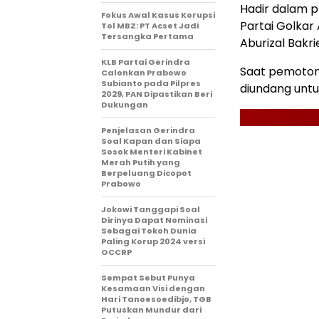
Hadir dalam 
Fokus Awal Kasus Korupsi
Partai Golkar
Tol MBZ: PT Acset Jadi
Tersangka Pertama
Aburizal Bakr
KLB Partai Gerindra
Saat pemoton
Calonkan Prabowo
Subianto pada Pilpres
diundang untu
2029, PAN Dipastikan Beri
Dukungan
Penjelasan Gerindra
Soal Kapan dan Siapa
Sosok Menteri Kabinet
Merah Putih yang
Berpeluang Dicopot
Prabowo
Jokowi Tanggapi Soal
Dirinya Dapat Nominasi
Sebagai Tokoh Dunia
Paling Korup 2024 versi
OCCRP
Sempat Sebut Punya
Kesamaan Visi dengan
Hari Tanoesoedibjo, TGB
Putuskan Mundur dari