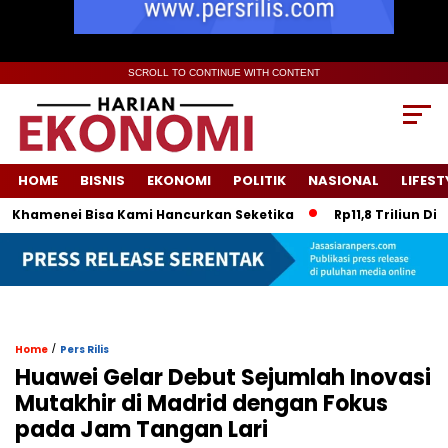
SCROLL TO CONTINUE WITH CONTENT
HOME
BISNIS
EKONOMI
POLITIK
NASIONAL
LIFEST
amenei Bisa Kami Hancurkan Seketika
Rp11,8 Triliun Disit
/
Home
Pers Rilis
Huawei Gelar Debut Sejumlah Inovasi
Mutakhir di Madrid dengan Fokus
pada Jam Tangan Lari