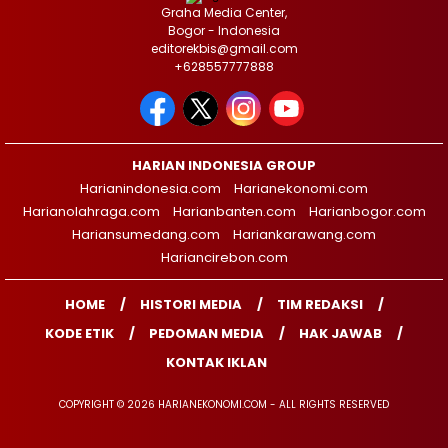
Graha Media Center,
Bogor - Indonesia
editorekbis@gmail.com
+628557777888
HARIAN INDONESIA GROUP
Harianindonesia.com
Harianekonomi.com
Harianolahraga.com
Harianbanten.com
Harianbogor.com
Hariansumedang.com
Hariankarawang.com
Hariancirebon.com
HOME
HISTORI MEDIA
TIM REDAKSI
KODE ETIK
PEDOMAN MEDIA
HAK JAWAB
KONTAK IKLAN
COPYRIGHT © 2026 HARIANEKONOMI.COM - ALL RIGHTS RESERVED