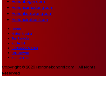
Harianbogor.com
Hariansumedang.com
Hariankarawang.com
Hariancirebon.com
Home
Histori Media
Tim Redaksi
Kode Etik
Pedoman Media
Hak Jawab
Kontak Iklan
Copyright © 2026 Harianekonomi.com - All Rights
Reserved