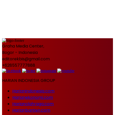
Graha Media Center,
Bogor - Indonesia
editorekbis@gmail.com
+628557777888
HARIAN INDONESIA GROUP
Harianindonesia.com
Harianekonomi.com
Harianolahraga.com
Harianbanten.com