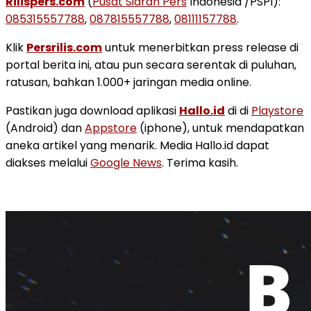
Rilispers.com
(
Pusat Siaran Pers
Indonesia /PSPI):
085315557788
,
087815557788
,
08111157788
.
Klik
Persrilis.com
untuk menerbitkan press release di
portal berita ini, atau pun secara serentak di puluhan,
ratusan, bahkan 1.000+ jaringan media online.
Pastikan juga download aplikasi
Hallo.id
di di
Playstore
(Android) dan
Appstore
(iphone), untuk mendapatkan
aneka artikel yang menarik. Media Hallo.id dapat
diakses melalui
Google News
. Terima kasih.