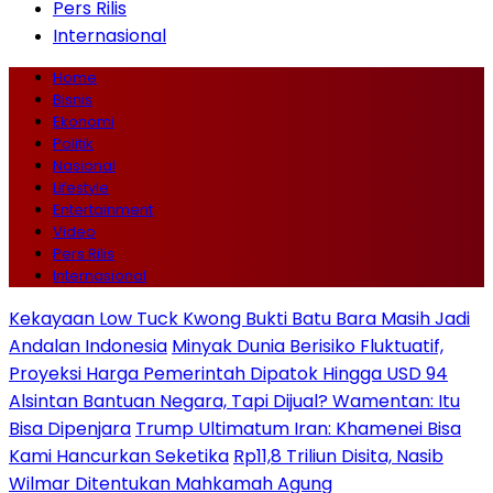
Pers Rilis
Internasional
Home
Bisnis
Ekonomi
Politik
Nasional
Lifestyle
Entertainment
Video
Pers Rilis
Internasional
Kekayaan Low Tuck Kwong Bukti Batu Bara Masih Jadi
Andalan Indonesia
Minyak Dunia Berisiko Fluktuatif,
Proyeksi Harga Pemerintah Dipatok Hingga USD 94
Alsintan Bantuan Negara, Tapi Dijual? Wamentan: Itu
Bisa Dipenjara
Trump Ultimatum Iran: Khamenei Bisa
Kami Hancurkan Seketika
Rp11,8 Triliun Disita, Nasib
Wilmar Ditentukan Mahkamah Agung