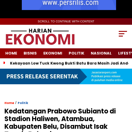
SCROLL TO CONTINUE WITH CONTENT
HOME
BISNIS
EKONOMI
POLITIK
NASIONAL
LIFEST
Kekayaan Low Tuck Kwong Bukti Batu Bara Masih Jadi Andal
/
Home
Politik
Kedatangan Prabowo Subianto di
Stadion Haliwen, Atambua,
Kabupaten Belu, Disambut Isak