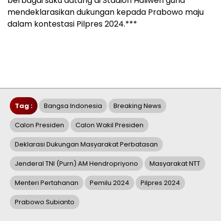
berbagai suku datang di Stadion Haliwen guna
mendeklarasikan dukungan kepada Prabowo maju
dalam kontestasi Pilpres 2024.***
Tag :
Bangsa Indonesia
Breaking News
Calon Presiden
Calon Wakil Presiden
Deklarasi Dukungan Masyarakat Perbatasan
Jenderal TNI (Purn) AM Hendropriyono
Masyarakat NTT
Menteri Pertahanan
Pemilu 2024
Pilpres 2024
Prabowo Subianto