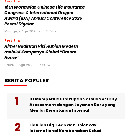
Pers Rilis
16th Worldwide Chinese Life Insurance
Congress & International Dragon
Award (IDA) Annual Conference 2026
Resmi Digelar
Minggu, 9 Agu 2026 - 01:45 WIB
Pers Rilis
Himel Hadirkan Visi Hunian Modern
melalui Kampanye Global “Dream
Home”
Sabtu, 8 Agu 2026 - 14:26 WIB
BERITA POPULER
IIJ Memperluas Cakupan Safous Security
Assessment dengan Layanan Baru yang
Menilai Kerentanan Internal
Lianlian DigiTech dan UnionPay
International Kembangkan Solusi