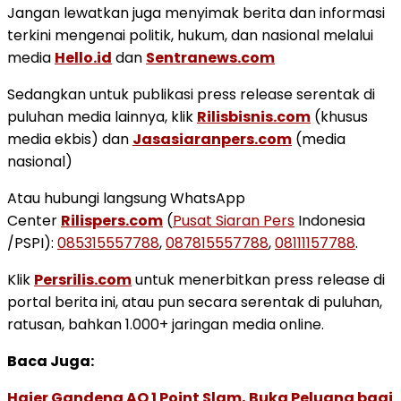
Jangan lewatkan juga menyimak berita dan informasi
terkini mengenai politik, hukum, dan nasional melalui
media
Hello.id
dan
Sentranews.com
Sedangkan untuk publikasi press release serentak di
puluhan media lainnya, klik
Rilisbisnis.com
(khusus
media ekbis) dan
Jasasiaranpers.com
(media
nasional)
Atau hubungi langsung WhatsApp
Center
Rilispers.com
(
Pusat Siaran Pers
Indonesia
/PSPI):
085315557788
,
087815557788
,
08111157788
.
Klik
Persrilis.com
untuk menerbitkan press release di
portal berita ini, atau pun secara serentak di puluhan,
ratusan, bahkan 1.000+ jaringan media online.
Baca Juga:
Haier Gandeng AO 1 Point Slam, Buka Peluang bagi