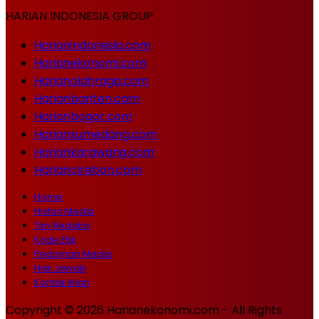
HARIAN INDONESIA GROUP
Harianindonesia.com
Harianekonomi.com
Harianolahraga.com
Harianbanten.com
Harianbogor.com
Hariansumedang.com
Hariankarawang.com
Hariancirebon.com
Home
Histori Media
Tim Redaksi
Kode Etik
Pedoman Media
Hak Jawab
Kontak Iklan
Copyright © 2026 Harianekonomi.com - All Rights