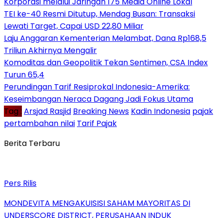
Korporasi melalui Jaringan 175 Media Online Lokal
TEI ke-40 Resmi Ditutup, Mendag Busan: Transaksi
Lewati Target, Capai USD 22,80 Miliar
Laju Anggaran Kementerian Melambat, Dana Rp168,5
Triliun Akhirnya Mengalir
Komoditas dan Geopolitik Tekan Sentimen, CSA Index
Turun 65,4
Perundingan Tarif Resiprokal Indonesia-Amerika:
Keseimbangan Neraca Dagang Jadi Fokus Utama
Tag :
Arsjad Rasjid
Breaking News
Kadin Indonesia
pajak
pertambahan nilai
Tarif Pajak
Berita Terbaru
Pers Rilis
MONDEVITA MENGAKUISISI SAHAM MAYORITAS DI
UNDERSCORE DISTRICT, PERUSAHAAN INDUK