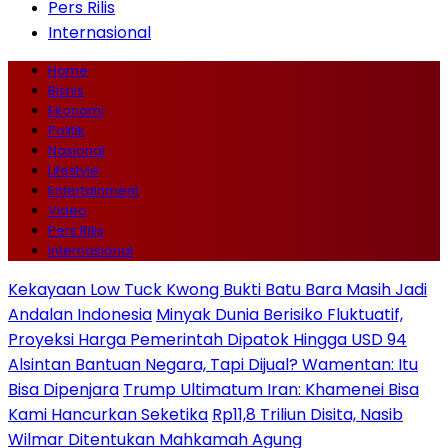
Pers Rilis
Internasional
Home
Bisnis
Ekonomi
Politik
Nasional
Lifestyle
Entertainment
Video
Pers Rilis
Internasional
Kekayaan Low Tuck Kwong Bukti Batu Bara Masih Jadi
Andalan Indonesia
Minyak Dunia Berisiko Fluktuatif,
Proyeksi Harga Pemerintah Dipatok Hingga USD 94
Alsintan Bantuan Negara, Tapi Dijual? Wamentan: Itu
Bisa Dipenjara
Trump Ultimatum Iran: Khamenei Bisa
Kami Hancurkan Seketika
Rp11,8 Triliun Disita, Nasib
Wilmar Ditentukan Mahkamah Agung