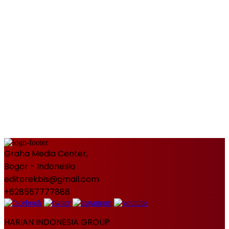
Graha Media Center,
Bogor - Indonesia
editorekbis@gmail.com
+628557777888
HARIAN INDONESIA GROUP