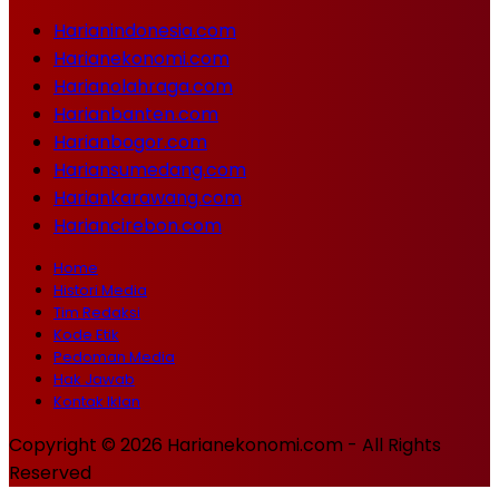
Harianindonesia.com
Harianekonomi.com
Harianolahraga.com
Harianbanten.com
Harianbogor.com
Hariansumedang.com
Hariankarawang.com
Hariancirebon.com
Home
Histori Media
Tim Redaksi
Kode Etik
Pedoman Media
Hak Jawab
Kontak Iklan
Copyright © 2026 Harianekonomi.com - All Rights
Reserved