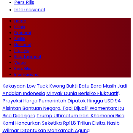
Pers Rilis
Internasional
Home
Bisnis
Ekonomi
Politik
Nasional
Lifestyle
Entertainment
Video
Pers Rilis
Internasional
Kekayaan Low Tuck Kwong Bukti Batu Bara Masih Jadi
Andalan Indonesia
Minyak Dunia Berisiko Fluktuatif,
Proyeksi Harga Pemerintah Dipatok Hingga USD 94
Alsintan Bantuan Negara, Tapi Dijual? Wamentan: Itu
Bisa Dipenjara
Trump Ultimatum Iran: Khamenei Bisa
Kami Hancurkan Seketika
Rp11,8 Triliun Disita, Nasib
Wilmar Ditentukan Mahkamah Agung