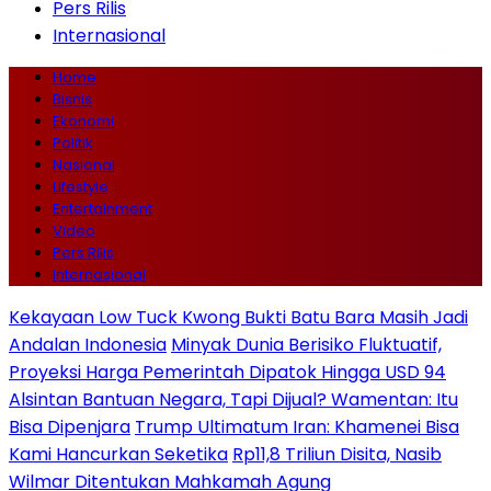
Pers Rilis
Internasional
Home
Bisnis
Ekonomi
Politik
Nasional
Lifestyle
Entertainment
Video
Pers Rilis
Internasional
Kekayaan Low Tuck Kwong Bukti Batu Bara Masih Jadi
Andalan Indonesia
Minyak Dunia Berisiko Fluktuatif,
Proyeksi Harga Pemerintah Dipatok Hingga USD 94
Alsintan Bantuan Negara, Tapi Dijual? Wamentan: Itu
Bisa Dipenjara
Trump Ultimatum Iran: Khamenei Bisa
Kami Hancurkan Seketika
Rp11,8 Triliun Disita, Nasib
Wilmar Ditentukan Mahkamah Agung