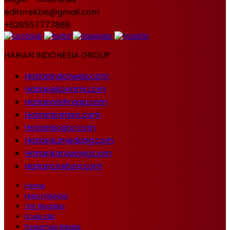
editorekbis@gmail.com
+628557777888
HARIAN INDONESIA GROUP
Harianindonesia.com
Harianekonomi.com
Harianolahraga.com
Harianbanten.com
Harianbogor.com
Hariansumedang.com
Hariankarawang.com
Hariancirebon.com
Home
Histori Media
Tim Redaksi
Kode Etik
Pedoman Media