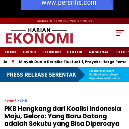
SCROLL TO CONTINUE WITH CONTENT
HOME
BISNIS
EKONOMI
POLITIK
NASIONAL
LIFEST
Minyak Dunia Berisiko Fluktuatif, Proyeksi Harga Pemerint
/
Home
Politik
PKB Hengkang dari Koalisi Indonesia
Maju, Gelora: Yang Baru Datang
adalah Sekutu yang Bisa Dipercaya