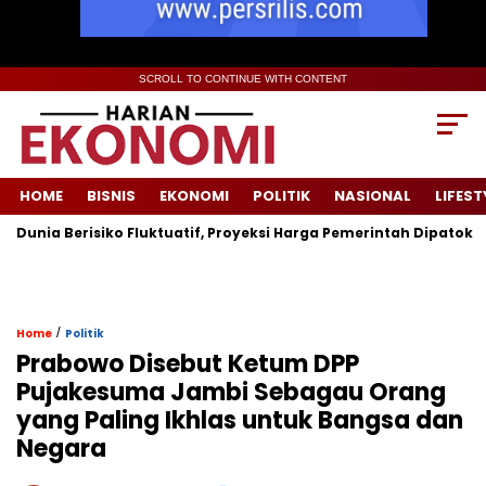
SCROLL TO CONTINUE WITH CONTENT
HOME
BISNIS
EKONOMI
POLITIK
NASIONAL
LIFEST
nia Berisiko Fluktuatif, Proyeksi Harga Pemerintah Dipatok Hing
/
Home
Politik
Prabowo Disebut Ketum DPP
Pujakesuma Jambi Sebagau Orang
yang Paling Ikhlas untuk Bangsa dan
Negara