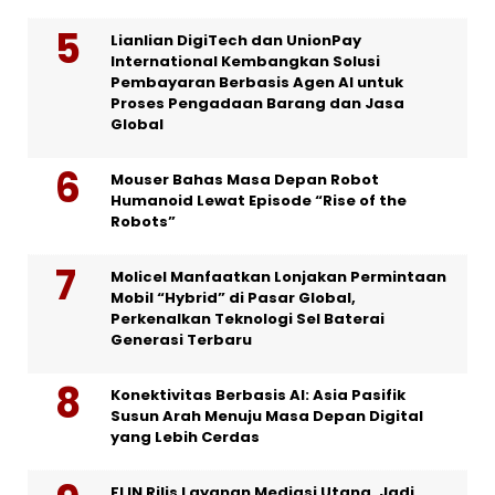
Lianlian DigiTech dan UnionPay
International Kembangkan Solusi
Pembayaran Berbasis Agen AI untuk
Proses Pengadaan Barang dan Jasa
Global
Mouser Bahas Masa Depan Robot
Humanoid Lewat Episode “Rise of the
Robots”
Molicel Manfaatkan Lonjakan Permintaan
Mobil “Hybrid” di Pasar Global,
Perkenalkan Teknologi Sel Baterai
Generasi Terbaru
Konektivitas Berbasis AI: Asia Pasifik
Susun Arah Menuju Masa Depan Digital
yang Lebih Cerdas
FLIN Rilis Layanan Mediasi Utang, Jadi