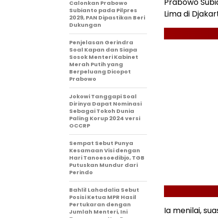
Prabowo Subi
Calonkan Prabowo
Subianto pada Pilpres
Lima di Djaka
2029, PAN Dipastikan Beri
Dukungan
Penjelasan Gerindra
Soal Kapan dan Siapa
Sosok Menteri Kabinet
Merah Putih yang
Berpeluang Dicopot
Prabowo
Jokowi Tanggapi Soal
Dirinya Dapat Nominasi
Sebagai Tokoh Dunia
Paling Korup 2024 versi
OCCRP
Sempat Sebut Punya
Kesamaan Visi dengan
Hari Tanoesoedibjo, TGB
Putuskan Mundur dari
Perindo
Bahlil Lahadalia Sebut
Posisi Ketua MPR Hasil
Pertukaran dengan
Ia menilai, 
Jumlah Menteri, Ini