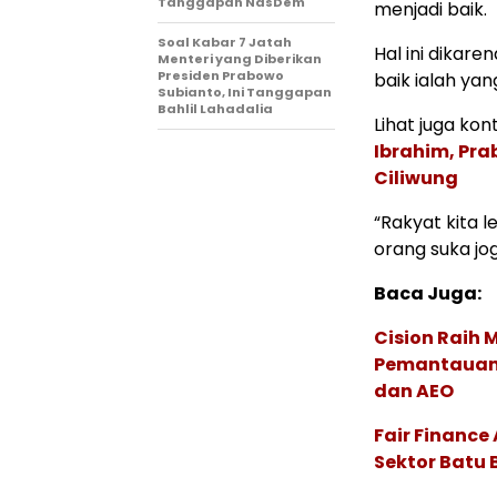
Tanggapan NasDem
menjadi baik.
Soal Kabar 7 Jatah
Hal ini dikar
Menteri yang Diberikan
Presiden Prabowo
baik ialah ya
Subianto, Ini Tanggapan
Bahlil Lahadalia
Lihat juga kont
Ibrahim, Pra
Ciliwung
“Rakyat kita l
orang suka jo
Baca Juga:
Cision Raih
Pemantauan d
dan AEO
Fair Financ
Sektor Batu 