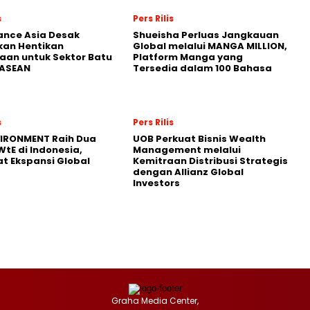
s
Pers Rilis
nance Asia Desak
Shueisha Perluas Jangkauan
kan Hentikan
Global melalui MANGA MILLION,
an untuk Sektor Batu
Platform Manga yang
 ASEAN
Tersedia dalam 100 Bahasa
s
Pers Rilis
VIRONMENT Raih Dua
UOB Perkuat Bisnis Wealth
WtE di Indonesia,
Management melalui
t Ekspansi Global
Kemitraan Distribusi Strategis
dengan Allianz Global
Investors
Graha Media Center,