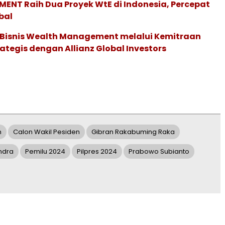
ENT Raih Dua Proyek WtE di Indonesia, Percepat
bal
 Bisnis Wealth Management melalui Kemitraan
rategis dengan Allianz Global Investors
n
Calon Wakil Pesiden
Gibran Rakabuming Raka
indra
Pemilu 2024
Pilpres 2024
Prabowo Subianto