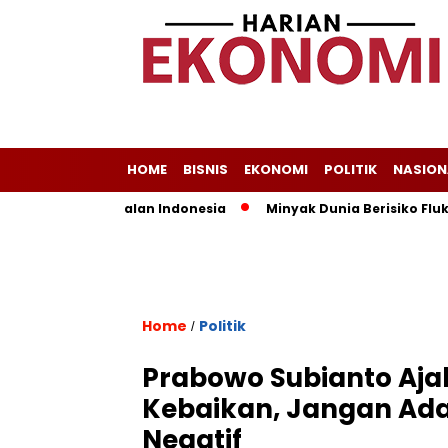
HOME
BISNIS
EKONOMI
POLITIK
NASION
sih Jadi Andalan Indonesia
Minyak Dunia Berisiko Fluktuat
Home
Politik
/
Prabowo Subianto Aj
Kebaikan, Jangan Ada
Negatif