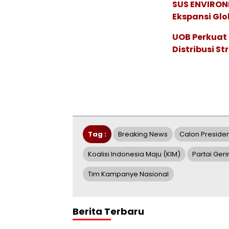
SUS ENVIRONM
Ekspansi Glo
UOB Perkuat
Distribusi St
Tag :
Breaking News
Calon Preside
Koalisi Indonesia Maju (KIM)
Partai Ger
Tim Kampanye Nasional
Berita Terbaru