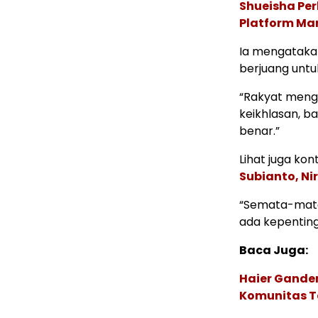
Shueisha Pe
Platform Ma
Ia mengatakan
berjuang untu
“Rakyat menge
keikhlasan, b
benar.”
Lihat juga kont
Subianto, Nir
“Semata-mata,
ada kepenting
Baca Juga:
Haier Ganden
Komunitas T