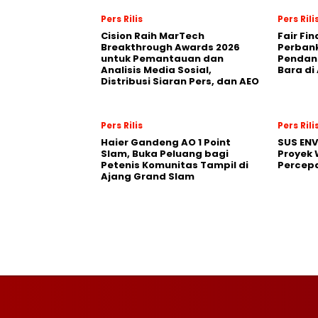
Pers Rilis
Pers Rili
Cision Raih MarTech
Fair Fi
Breakthrough Awards 2026
Perban
untuk Pemantauan dan
Pendana
Analisis Media Sosial,
Bara di
Distribusi Siaran Pers, dan AEO
Pers Rilis
Pers Rili
Haier Gandeng AO 1 Point
SUS EN
Slam, Buka Peluang bagi
Proyek 
Petenis Komunitas Tampil di
Percepa
Ajang Grand Slam