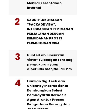
Menilai Kerentanan
Internal
SAUDI PERKENALKAN
“PACKAGE VISA”,
INTEGRASIKAN PEMESANAN
PERJALANAN DENGAN
KEMUDAHAN PROSES
PERMOHONAN VISA
HunterLab luncurkan
Vista® L2 dengan rentang
pengukuran yang
diperluas menjadi 710 nm
Lianlian DigiTech dan
UnionPay International
Kembangkan Solusi
Pembayaran Berbasis
Agen AI untuk Proses
Pengadaan Barang dan
Jasa Global