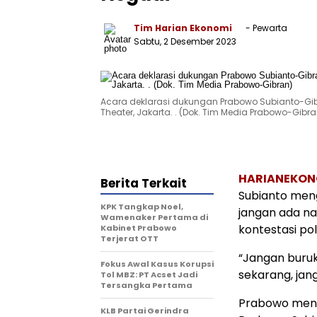
Tim Harian Ekonomi
- Pewarta
Sabtu, 2 Desember 2023
Acara deklarasi dukungan Prabowo Subianto-Gib
Theater, Jakarta. . (Dok. Tim Media Prabowo-Gibra
HARIANEKON
Berita Terkait
Subianto meng
KPK Tangkap Noel,
jangan ada n
Wamenaker Pertama di
kontestasi pol
Kabinet Prabowo
Terjerat OTT
“Jangan buruk
Fokus Awal Kasus Korupsi
sekarang, jang
Tol MBZ: PT Acset Jadi
Tersangka Pertama
Prabowo meny
KLB Partai Gerindra