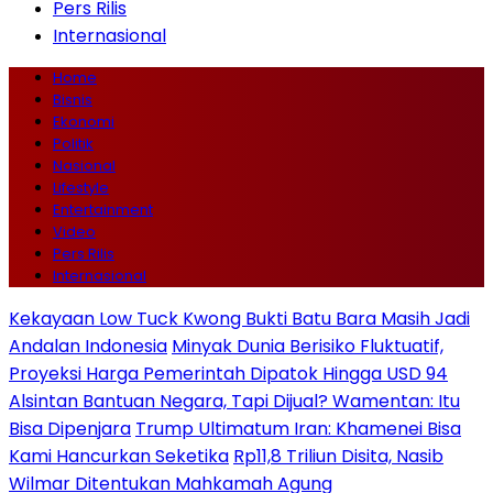
Pers Rilis
Internasional
Home
Bisnis
Ekonomi
Politik
Nasional
Lifestyle
Entertainment
Video
Pers Rilis
Internasional
Kekayaan Low Tuck Kwong Bukti Batu Bara Masih Jadi
Andalan Indonesia
Minyak Dunia Berisiko Fluktuatif,
Proyeksi Harga Pemerintah Dipatok Hingga USD 94
Alsintan Bantuan Negara, Tapi Dijual? Wamentan: Itu
Bisa Dipenjara
Trump Ultimatum Iran: Khamenei Bisa
Kami Hancurkan Seketika
Rp11,8 Triliun Disita, Nasib
Wilmar Ditentukan Mahkamah Agung