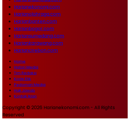
Harianekonomi.com
Harianolahraga.com
Harianbanten.com
Harianbogor.com
Hariansumedang.com
Hariankarawang.com
Hariancirebon.com
Home
Histori Media
Tim Redaksi
Kode Etik
Pedoman Media
Hak Jawab
Kontak Iklan
Copyright © 2026 Harianekonomi.com - All Rights
Reserved