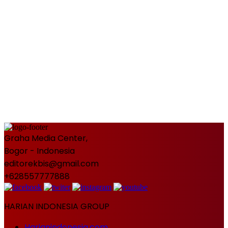
Graha Media Center,
Bogor - Indonesia
editorekbis@gmail.com
+628557777888
HARIAN INDONESIA GROUP
Harianindonesia.com