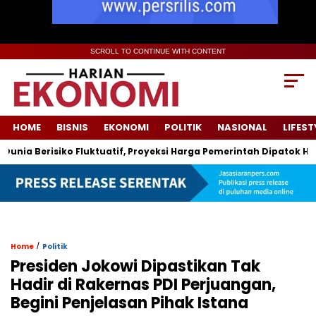
SCROLL TO CONTINUE WITH CONTENT
HOME
BISNIS
EKONOMI
POLITIK
NASIONAL
LIFEST
ia Berisiko Fluktuatif, Proyeksi Harga Pemerintah Dipatok Hingg
/
Home
Politik
Presiden Jokowi Dipastikan Tak
Hadir di Rakernas PDI Perjuangan,
Begini Penjelasan Pihak Istana