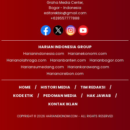
Graha Media Center,
Bogor - Indonesia
editorekbis@gmail.com
+628557777888
HARIAN INDONESIA GROUP
Harianindonesia.com
Harianekonomi.com
Harianolahraga.com
Harianbanten.com
Harianbogor.com
Hariansumedang.com
Hariankarawang.com
Hariancirebon.com
HOME
HISTORI MEDIA
TIM REDAKSI
KODE ETIK
PEDOMAN MEDIA
HAK JAWAB
KONTAK IKLAN
COPYRIGHT © 2026 HARIANEKONOMI.COM - ALL RIGHTS RESERVED