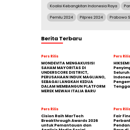
Koalisi Kebangkitan Indonesia Raya
Par
Pemilu 2024
Pilpres 2024
Prabowo S
Berita Terbaru
Pers Rilis
Pers Rili
MONDEVITA MENGAKUISISI
HIKSEMI
SAHAM MAYORITAS DI
Penyim
UNDERSCORE DISTRICT,
Seluruh
PERUSAHAAN INDUK MAGLIANO,
Indones
SEBAGAI LANGKAH KEDUA
Pengemb
DALAM MEMBANGUN PLATFORM
Tengga
MEREK MEWAH ITALIA BARU
Pers Rilis
Pers Rili
Cision Raih MarTech
Fair Fi
Breakthrough Awards 2026
Perban
untuk Pemantauan dan
Pendana
Analisis Media Sosial,
Bara di