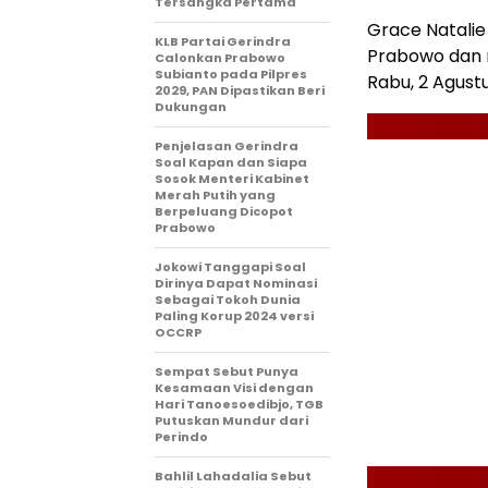
Tersangka Pertama
Grace Natalie
KLB Partai Gerindra
Prabowo dan r
Calonkan Prabowo
Subianto pada Pilpres
Rabu, 2 Agustu
2029, PAN Dipastikan Beri
Dukungan
Penjelasan Gerindra
Soal Kapan dan Siapa
Sosok Menteri Kabinet
Merah Putih yang
Berpeluang Dicopot
Prabowo
Jokowi Tanggapi Soal
Dirinya Dapat Nominasi
Sebagai Tokoh Dunia
Paling Korup 2024 versi
OCCRP
Sempat Sebut Punya
Kesamaan Visi dengan
Hari Tanoesoedibjo, TGB
Putuskan Mundur dari
Perindo
Bahlil Lahadalia Sebut