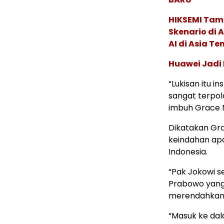
HIKSEMI Tam
Skenario di
AI di Asia T
Huawei Jadi
“Lukisan itu i
sangat terpola
imbuh Grace N
Dikatakan Gr
keindahan ap
Indonesia.
“Pak Jokowi 
Prabowo yang 
merendahkan d
“Masuk ke dal