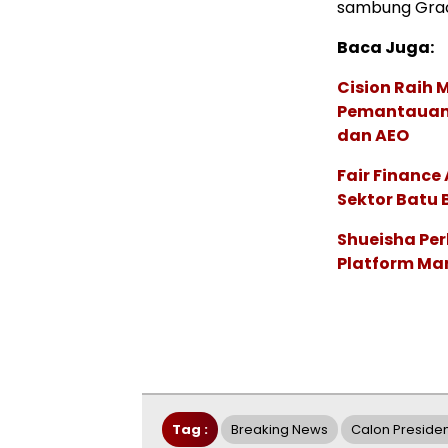
sambung Grac
Baca Juga:
Cision Raih
Pemantauan d
dan AEO
Fair Financ
Sektor Batu 
Shueisha Pe
Platform Ma
Tag :
Breaking News
Calon Preside