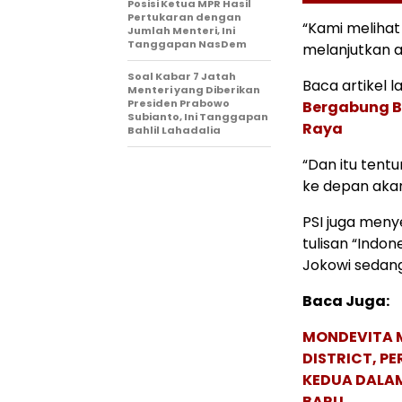
Posisi Ketua MPR Hasil
Pertukaran dengan
“Kami melihat
Jumlah Menteri, Ini
Tanggapan NasDem
melanjutkan a
Soal Kabar 7 Jatah
Baca artikel la
Menteri yang Diberikan
Presiden Prabowo
Bergabung B
Subianto, Ini Tanggapan
Raya
Bahlil Lahadalia
“Dan itu ten
ke depan akan
PSI juga men
tulisan “Indo
Jokowi sedan
Baca Juga:
MONDEVITA 
DISTRICT, P
KEDUA DALA
BARU