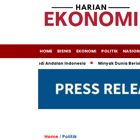
HOME
BISNIS
EKONOMI
POLITIK
NASION
ara Masih Jadi Andalan Indonesia
Minyak Dunia Berisiko Fl
Home
Politik
/