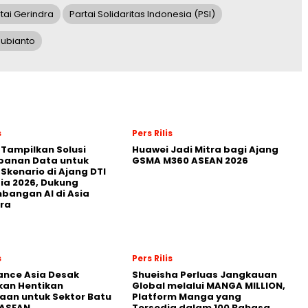
tai Gerindra
Partai Solidaritas Indonesia (PSI)
ubianto
s
Pers Rilis
 Tampilkan Solusi
Huawei Jadi Mitra bagi Ajang
panan Data untuk
GSMA M360 ASEAN 2026
 Skenario di Ajang DTI
ia 2026, Dukung
angan AI di Asia
ra
s
Pers Rilis
nance Asia Desak
Shueisha Perluas Jangkauan
kan Hentikan
Global melalui MANGA MILLION,
an untuk Sektor Batu
Platform Manga yang
 ASEAN
Tersedia dalam 100 Bahasa