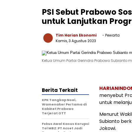
PSI Sebut Prabowo So
untuk Lanjutkan Prog
Tim Harian Ekonomi
- Pewarta
Kamis, 3 Agustus 2023
Ketua Umum Partai Gerindra Prabowo Subianto men
HARIANINDO
Berita Terkait
menyebut Pra
KPK Tangkap Noel,
untuk melanj
Wamenaker Pertama di
Kabinet Prabowo
Terjerat OTT
Menurut Waki
Subianto ber
Fokus Awal Kasus Korupsi
Jokowi.
Tol MBZ: PT Acset Jadi