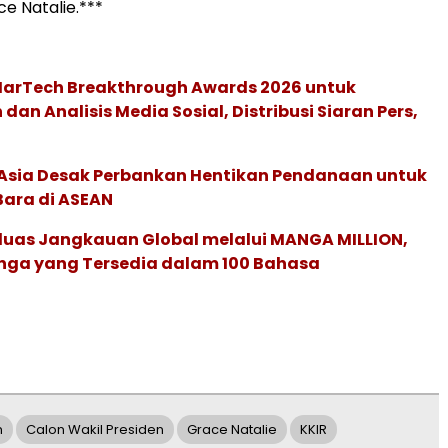
e Natalie.***
 MarTech Breakthrough Awards 2026 untuk
an Analisis Media Sosial, Distribusi Siaran Pers,
e Asia Desak Perbankan Hentikan Pendanaan untuk
Bara di ASEAN
rluas Jangkauan Global melalui MANGA MILLION,
nga yang Tersedia dalam 100 Bahasa
n
Calon Wakil Presiden
Grace Natalie
KKIR