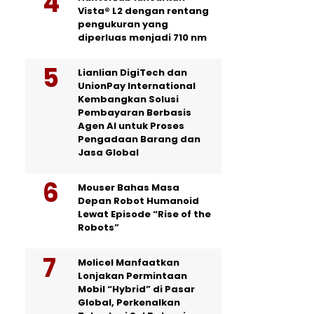
Vista® L2 dengan rentang
pengukuran yang
diperluas menjadi 710 nm
Lianlian DigiTech dan
UnionPay International
Kembangkan Solusi
Pembayaran Berbasis
Agen AI untuk Proses
Pengadaan Barang dan
Jasa Global
Mouser Bahas Masa
Depan Robot Humanoid
Lewat Episode “Rise of the
Robots”
Molicel Manfaatkan
Lonjakan Permintaan
Mobil “Hybrid” di Pasar
Global, Perkenalkan