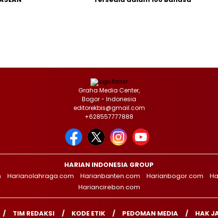
Graha Media Center,
Bogor - Indonesia
editorekbis@gmail.com
+628557777888
HARIAN INDONESIA GROUP
m
Harianolahraga.com
Harianbanten.com
Harianbogor.com
Ha
Hariancirebon.com
TIM REDAKSI
KODE ETIK
PEDOMAN MEDIA
HAK J