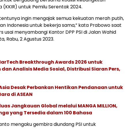
a (KKIR) untuk Pemilu Serentak 2024.
i tentunya ingin mengajak semua kekuatan merah putih,
n Indonesia untuk bekerja sama,” kata Prabowo saat
rs usai menyambangi Kantor DPP PSI di Jalan Wahid
a, Rabu, 2 Agustus 2023.
 MarTech Breakthrough Awards 2026 untuk
an Analisis Media Sosial, Distribusi Siaran Pers,
e Asia Desak Perbankan Hentikan Pendanaan untuk
Bara di ASEAN
rluas Jangkauan Global melalui MANGA MILLION,
nga yang Tersedia dalam 100 Bahasa
anto mengaku gembira diundang PSI untuk