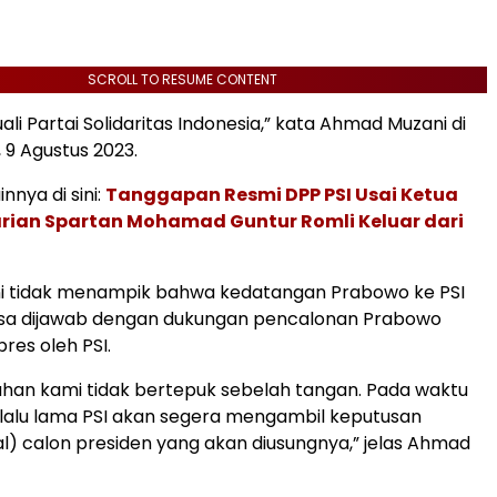
SCROLL TO RESUME CONTENT
ali Partai Solidaritas Indonesia,” kata Ahmad Muzani di
 9 Agustus 2023.
innya di sini:
Tanggapan Resmi DPP PSI Usai Ketua
ian Spartan Mohamad Guntur Romli Keluar dari
 tidak menampik bahwa kedatangan Prabowo ke PSI
isa dijawab dengan dukungan pencalonan Prabowo
res oleh PSI.
an kami tidak bertepuk sebelah tangan. Pada waktu
rlalu lama PSI akan segera mengambil keputusan
l) calon presiden yang akan diusungnya,” jelas Ahmad