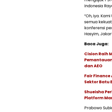
Indonesia Ray
“Oh, iya. Kam
semua kekuata
konferensi pe
Hasyim, Jakart
Baca Juga:
Cision Raih
Pemantauan d
dan AEO
Fair Financ
Sektor Batu 
Shueisha Pe
Platform Ma
Prabowo Subi