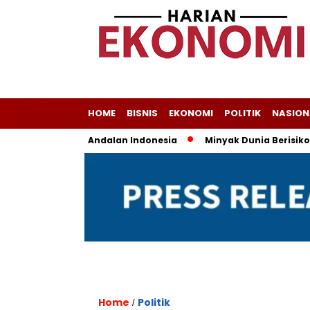
HOME
BISNIS
EKONOMI
POLITIK
NASION
 Masih Jadi Andalan Indonesia
Minyak Dunia Berisiko Flukt
Home
Politik
/