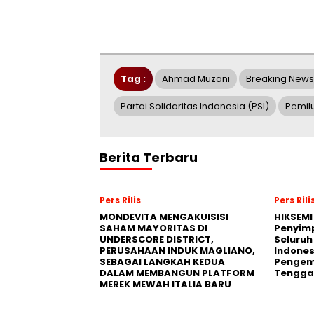
Tag :
Ahmad Muzani
Breaking News
Partai Solidaritas Indonesia (PSI)
Pemil
Berita Terbaru
Pers Rilis
Pers Rili
MONDEVITA MENGAKUISISI
HIKSEMI
SAHAM MAYORITAS DI
Penyim
UNDERSCORE DISTRICT,
Seluruh
PERUSAHAAN INDUK MAGLIANO,
Indones
SEBAGAI LANGKAH KEDUA
Pengemb
DALAM MEMBANGUN PLATFORM
Tengga
MEREK MEWAH ITALIA BARU