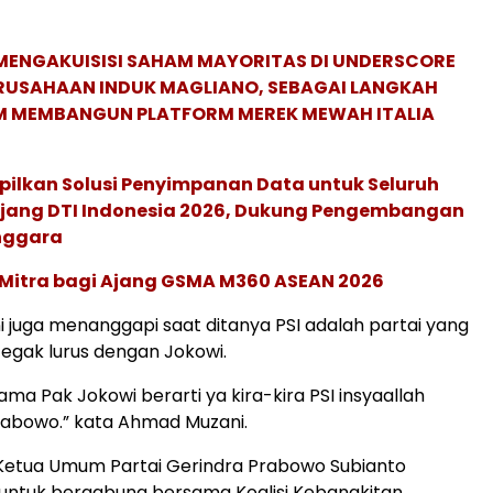
MENGAKUISISI SAHAM MAYORITAS DI UNDERSCORE
ERUSAHAAN INDUK MAGLIANO, SEBAGAI LANGKAH
M MEMBANGUN PLATFORM MEREK MEWAH ITALIA
pilkan Solusi Penyimpanan Data untuk Seluruh
 Ajang DTI Indonesia 2026, Dukung Pengembangan
enggara
 Mitra bagi Ajang GSMA M360 ASEAN 2026
juga menanggapi saat ditanya PSI adalah partai yang
egak lurus dengan Jokowi.
ama Pak Jokowi berarti ya kira-kira PSI insyaallah
rabowo.” kata Ahmad Muzani.
Ketua Umum Partai Gerindra Prabowo Subianto
untuk bergabung bersama Koalisi Kebangkitan