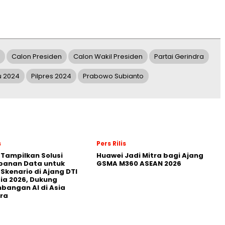
Calon Presiden
Calon Wakil Presiden
Partai Gerindra
u 2024
Pilpres 2024
Prabowo Subianto
s
Pers Rilis
 Tampilkan Solusi
Huawei Jadi Mitra bagi Ajang
panan Data untuk
GSMA M360 ASEAN 2026
 Skenario di Ajang DTI
ia 2026, Dukung
angan AI di Asia
ra