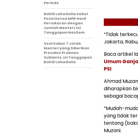
Perindo
Bahlil Lahadalia Sebut
Posisi Ketua MPR Hasil
Pertukaran dengan
Jumlah Menteri, Ini
Tanggapan NasDem
“Tidak terkecu
Jakarta, Rabu,
Soal Kabar 7 Jatah
Menteri yang Diberikan
Presiden Prabowo
Baca artikel la
Subianto, Ini Tanggapan
Umum Ganjar
Bahlil Lahadalia
PSI
Ahmad Muzani
diharapkan b
sebagai bacap
“Mudah-mudah
yang tidak te
tentang (baka
Muzani.