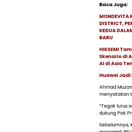
Baca Juga:
MONDEVITA 
DISTRICT, P
KEDUA DALA
BARU
HIKSEMI Tam
Skenario di
AI di Asia T
Huawei Jadi
Ahmad Muzani 
menyatakan t
“Tegak lurus s
dukung Pak P
Sebelumnya, 
mengajak PSI 