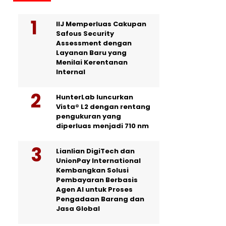
IIJ Memperluas Cakupan
Safous Security
Assessment dengan
Layanan Baru yang
Menilai Kerentanan
Internal
HunterLab luncurkan
Vista® L2 dengan rentang
pengukuran yang
diperluas menjadi 710 nm
Lianlian DigiTech dan
UnionPay International
Kembangkan Solusi
Pembayaran Berbasis
Agen AI untuk Proses
Pengadaan Barang dan
Jasa Global