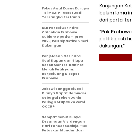
Kunjungan Ket
Fokus Awal Kasus Korupsi
belum lama i
Tol MBZ: PT Acset Jadi
Tersangka Pertama
dari partai te
KLB Partai Gerindra
“Pak Prabowo 
Calonkan Prabowo
Subianto pada Pilpres
politik pasti
2029, PAN Dipastikan Beri
dukungan.”
Dukungan
Penjelasan Gerindra
Soal Kapan dan Siapa
Sosok Menteri Kabinet
Merah Putih yang
Berpeluang Dicopot
Prabowo
Jokowi Tanggapi Soal
Dirinya Dapat Nominasi
Sebagai Tokoh Dunia
Paling Korup 2024 versi
OCCRP
Sempat Sebut Punya
Kesamaan Visi dengan
Hari Tanoesoedibjo, TGB
Putuskan Mundur dari