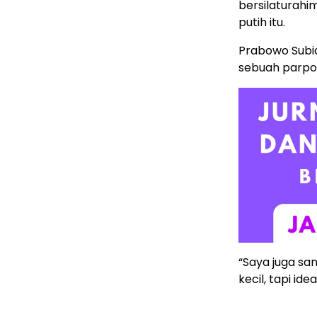
bersilaturahi
putih itu.
Prabowo Subi
sebuah parpol
“Saya juga sa
kecil, tapi id