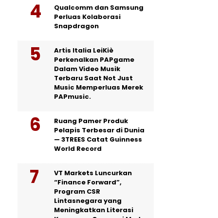
Qualcomm dan Samsung
Perluas Kolaborasi
Snapdragon
Artis Italia LeiKiè
Perkenalkan PAPgame
Dalam Video Musik
Terbaru Saat Not Just
Music Memperluas Merek
PAPmusic.
Ruang Pamer Produk
Pelapis Terbesar di Dunia
— 3TREES Catat Guinness
World Record
VT Markets Luncurkan
“Finance Forward”,
Program CSR
Lintasnegara yang
Meningkatkan Literasi