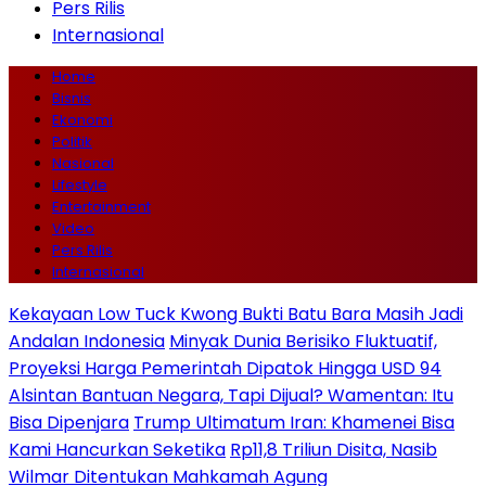
Pers Rilis
Internasional
Home
Bisnis
Ekonomi
Politik
Nasional
Lifestyle
Entertainment
Video
Pers Rilis
Internasional
Kekayaan Low Tuck Kwong Bukti Batu Bara Masih Jadi
Andalan Indonesia
Minyak Dunia Berisiko Fluktuatif,
Proyeksi Harga Pemerintah Dipatok Hingga USD 94
Alsintan Bantuan Negara, Tapi Dijual? Wamentan: Itu
Bisa Dipenjara
Trump Ultimatum Iran: Khamenei Bisa
Kami Hancurkan Seketika
Rp11,8 Triliun Disita, Nasib
Wilmar Ditentukan Mahkamah Agung