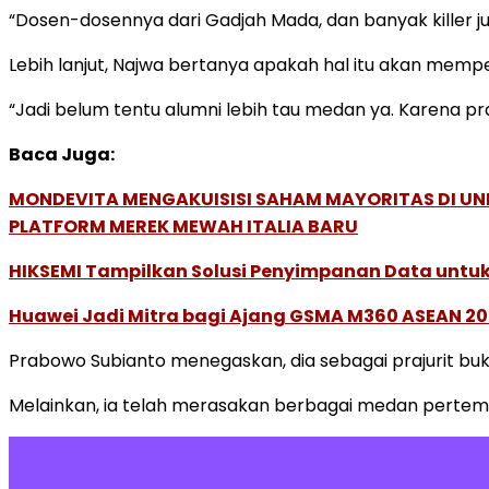
“Dosen-dosennya dari Gadjah Mada, dan banyak killer ju
Lebih lanjut, Najwa bertanya apakah hal itu akan memp
“Jadi belum tentu alumni lebih tau medan ya. Karena 
Baca Juga:
MONDEVITA MENGAKUISISI SAHAM MAYORITAS DI U
PLATFORM MEREK MEWAH ITALIA BARU
HIKSEMI Tampilkan Solusi Penyimpanan Data untuk 
Huawei Jadi Mitra bagi Ajang GSMA M360 ASEAN 2
Prabowo Subianto menegaskan, dia sebagai prajurit b
Melainkan, ia telah merasakan berbagai medan pertemua