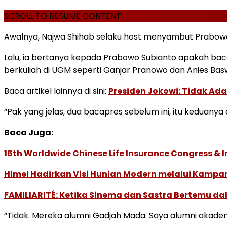
SCROLL TO RESUME CONTENT
Awalnya, Najwa Shihab selaku host menyambut Prabowo
Lalu, ia bertanya kepada Prabowo Subianto apakah baca
berkuliah di UGM seperti Ganjar Pranowo dan Anies Ba
Baca artikel lainnya di sini:
Presiden Jokowi: Tidak Ada
“Pak yang jelas, dua bacapres sebelum ini, itu keduanya
Baca Juga:
16th Worldwide Chinese Life Insurance Congress & 
Himel Hadirkan Visi Hunian Modern melalui Kamp
FAMILIARITÉ: Ketika Sinema dan Sastra Bertemu da
“Tidak. Mereka alumni Gadjah Mada. Saya alumni akadem