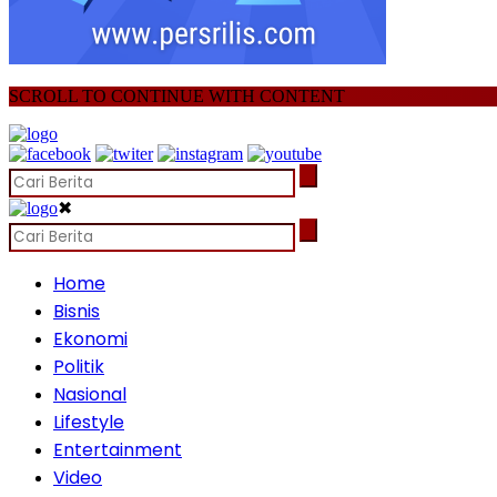
SCROLL TO CONTINUE WITH CONTENT
✖
Home
Bisnis
Ekonomi
Politik
Nasional
Lifestyle
Entertainment
Video