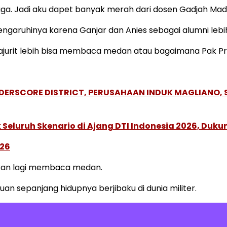
ga. Jadi aku dapet banyak merah dari dosen Gadjah Mada 
engaruhinya karena Ganjar dan Anies sebagai alumni leb
prajurit lebih bisa membaca medan atau bagaimana Pak P
NDERSCORE DISTRICT, PERUSAHAAN INDUK MAGLIANO
Seluruh Skenario di Ajang DTI Indonesia 2026, Duk
026
ukan lagi membaca medan.
n sepanjang hidupnya berjibaku di dunia militer.