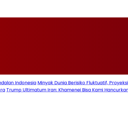
ndalan Indonesia
Minyak Dunia Berisiko Fluktuatif, Proye
ara
Trump Ultimatum Iran: Khamenei Bisa Kami Hancurkan