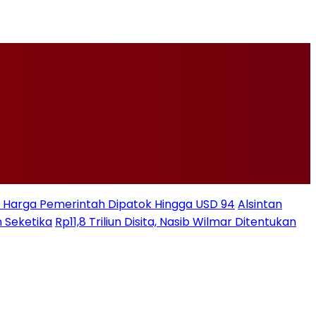
ksi Harga Pemerintah Dipatok Hingga USD 94
Alsintan
 Seketika
Rp11,8 Triliun Disita, Nasib Wilmar Ditentukan