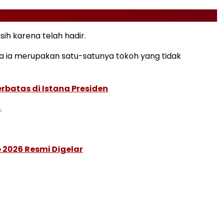
h karena telah hadir.
na ia merupakan satu-satunya tokoh yang tidak
rbatas di Istana Presiden
.
 2026 Resmi Digelar