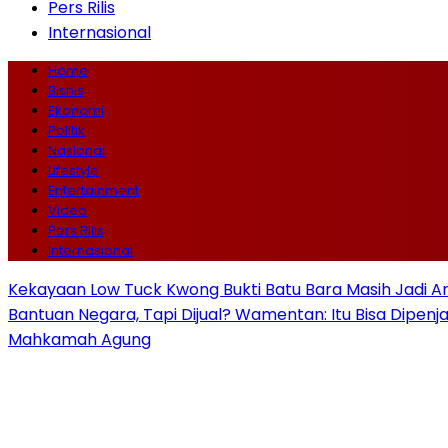
Pers Rilis
Internasional
Home
Bisnis
Ekonomi
Politik
Nasional
Lifestyle
Entertainment
Video
Pers Rilis
Internasional
Kekayaan Low Tuck Kwong Bukti Batu Bara Masih Jadi A
Bantuan Negara, Tapi Dijual? Wamentan: Itu Bisa Dipenj
Mahkamah Agung