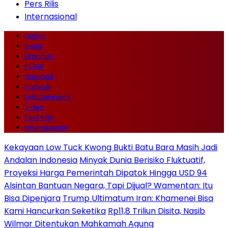
Pers Rilis
Internasional
Home
Bisnis
Ekonomi
Politik
Nasional
Lifestyle
Entertainment
Video
Pers Rilis
Internasional
Kekayaan Low Tuck Kwong Bukti Batu Bara Masih Jadi
Andalan Indonesia
Minyak Dunia Berisiko Fluktuatif,
Proyeksi Harga Pemerintah Dipatok Hingga USD 94
Alsintan Bantuan Negara, Tapi Dijual? Wamentan: Itu
Bisa Dipenjara
Trump Ultimatum Iran: Khamenei Bisa
Kami Hancurkan Seketika
Rp11,8 Triliun Disita, Nasib
Wilmar Ditentukan Mahkamah Agung