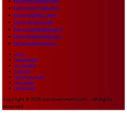
Harianekonomi.com
Harianolahraga.com
Harianbanten.com
Harianbogor.com
Hariansumedang.com
Hariankarawang.com
Hariancirebon.com
Home
Histori Media
Tim Redaksi
Kode Etik
Pedoman Media
Hak Jawab
Kontak Iklan
Copyright © 2026 Harianekonomi.com - All Rights
Reserved