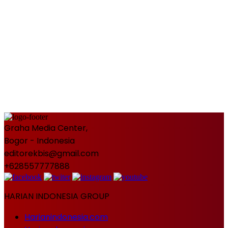
Graha Media Center,
Bogor - Indonesia
editorekbis@gmail.com
+628557777888
HARIAN INDONESIA GROUP
Harianindonesia.com