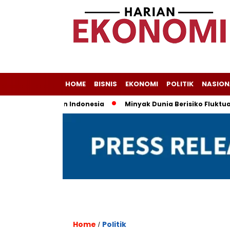
HOME
BISNIS
EKONOMI
POLITIK
NASION
 Jadi Andalan Indonesia
Minyak Dunia Berisiko Fluktuatif, 
Home
Politik
/