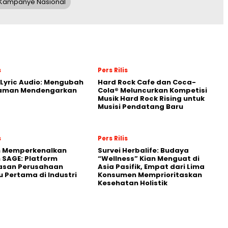
 Kampanye Nasional
s
Pers Rilis
Lyric Audio: Mengubah
Hard Rock Cafe dan Coca-
aman Mendengarkan
Cola® Meluncurkan Kompetisi
Musik Hard Rock Rising untuk
Musisi Pendatang Baru
s
Pers Rilis
n Memperkenalkan
Survei Herbalife: Budaya
 SAGE: Platform
“Wellness” Kian Menguat di
asan Perusahaan
Asia Pasifik, Empat dari Lima
 Pertama di Industri
Konsumen Memprioritaskan
Kesehatan Holistik