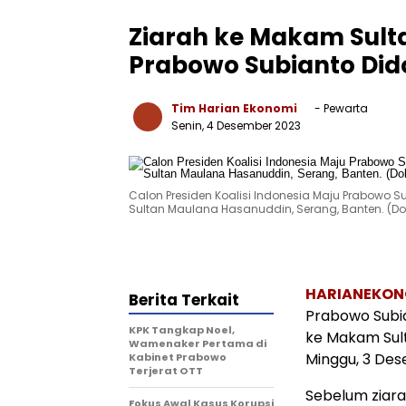
Ziarah ke Makam Sult
Prabowo Subianto Did
Tim Harian Ekonomi
- Pewarta
Senin, 4 Desember 2023
Calon Presiden Koalisi Indonesia Maju Prabowo 
Sultan Maulana Hasanuddin, Serang, Banten. (Do
HARIANEKON
Berita Terkait
Prabowo Subia
KPK Tangkap Noel,
ke Makam Sult
Wamenaker Pertama di
Minggu, 3 Des
Kabinet Prabowo
Terjerat OTT
Sebelum ziara
Fokus Awal Kasus Korupsi