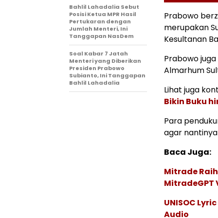
Bahlil Lahadalia Sebut
Posisi Ketua MPR Hasil
Prabowo berz
Pertukaran dengan
merupakan Sul
Jumlah Menteri, Ini
Tanggapan NasDem
Kesultanan Ba
Soal Kabar 7 Jatah
Prabowo juga
Menteri yang Diberikan
Presiden Prabowo
Almarhum Sul
Subianto, Ini Tanggapan
Bahlil Lahadalia
Lihat juga kont
Bikin Buku h
Para penduku
agar nantinya
Baca Juga:
Mitrade Raih
MitradeGPT V
UNISOC Lyri
Audio