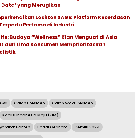
 Data’ yang Merugikan
perkenalkan Lockton SAGE: Platform Kecerdasan
Terpadu Pertama di Industri
life: Budaya “Wellness” Kian Menguat di Asia
pat dari Lima Konsumen Memprioritaskan
listik
News
Calon Presiden
Calon Wakil Pesiden
Koalisi Indonesia Maju (KIM)
yarakat Banten
Partai Gerindra
Pemilu 2024