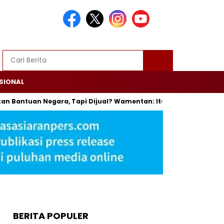
SIONAL
antuan Negara, Tapi Dijual? Wamentan: Itu Bisa Dipenjara
T
BERITA POPULER