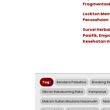
Fragmentasi
Lockton Mem
Perusahaan 
Survei Herba
Pasifik, Em
Kesehatan Ho
Tag :
Bendera Palestina
Breaking 
Gibran Rakabuming Raka
Kampanye
Makam Sultan Maulana Hasanudin
Mas