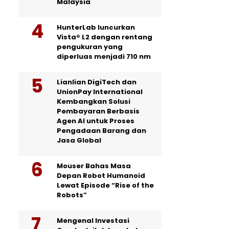
Malaysia
HunterLab luncurkan
Vista® L2 dengan rentang
pengukuran yang
diperluas menjadi 710 nm
Lianlian DigiTech dan
UnionPay International
Kembangkan Solusi
Pembayaran Berbasis
Agen AI untuk Proses
Pengadaan Barang dan
Jasa Global
Mouser Bahas Masa
Depan Robot Humanoid
Lewat Episode “Rise of the
Robots”
Mengenal Investasi