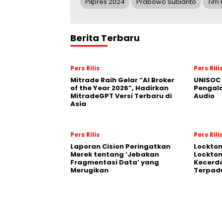
Pilpres 2024
Prabowo Subianto
Tim
Berita Terbaru
Pers Rilis
Pers Rili
Mitrade Raih Gelar “AI Broker
UNISOC 
of the Year 2026”, Hadirkan
Pengal
MitradeGPT Versi Terbaru di
Audio
Asia
Pers Rilis
Pers Rili
Laporan Cision Peringatkan
Lockto
Merek tentang ‘Jebakan
Lockton
Fragmentasi Data’ yang
Kecerd
Merugikan
Terpadu