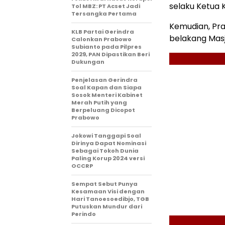
selaku Ketua 
Tol MBZ: PT Acset Jadi
Tersangka Pertama
Kemudian, Pr
KLB Partai Gerindra
belakang Masj
Calonkan Prabowo
Subianto pada Pilpres
2029, PAN Dipastikan Beri
Dukungan
Penjelasan Gerindra
Soal Kapan dan Siapa
Sosok Menteri Kabinet
Merah Putih yang
Berpeluang Dicopot
Prabowo
Jokowi Tanggapi Soal
Dirinya Dapat Nominasi
Sebagai Tokoh Dunia
Paling Korup 2024 versi
OCCRP
Sempat Sebut Punya
Kesamaan Visi dengan
Hari Tanoesoedibjo, TGB
Putuskan Mundur dari
Perindo