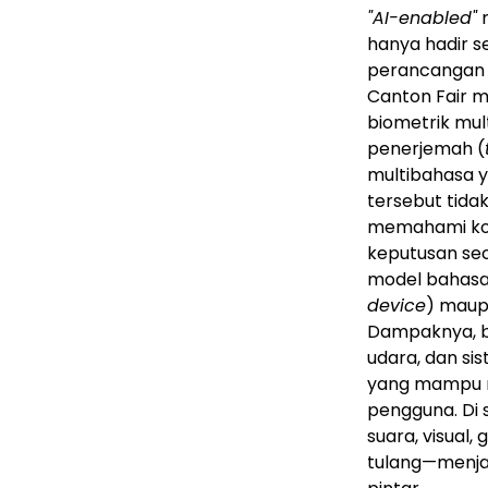
"AI-enabled"
m
hanya hadir se
perancangan p
Canton Fair m
biometrik mul
penerjemah (
multibahasa y
tersebut tida
memahami kon
keputusan se
model bahasa 
device
) maup
Dampaknya, ba
udara, dan sis
yang mampu m
pengguna. Di
suara, visual,
tulang—menja