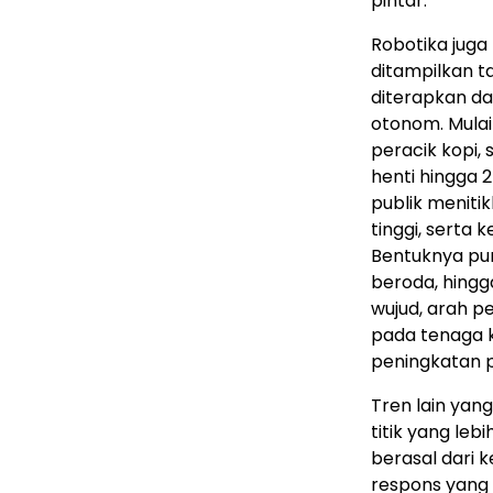
pintar.
Robotika juga
ditampilkan t
diterapkan d
otonom. Mulai 
peracik kopi
henti hingga 2
publik meniti
tinggi, serta
Bentuknya pu
beroda, hingg
wujud, arah 
pada tenaga k
peningkatan p
Tren lain yan
titik yang le
berasal dari 
respons yang l