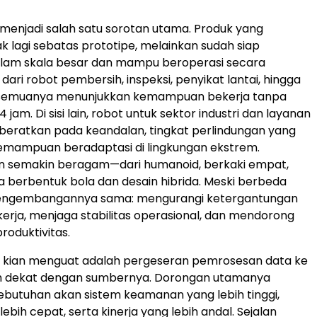
 menjadi salah satu sorotan utama. Produk yang
ak lagi sebatas prototipe, melainkan sudah siap
alam skala besar dan mampu beroperasi secara
dari robot pembersih, inspeksi, penyikat lantai, hingga
, semuanya menunjukkan kemampuan bekerja tanpa
4 jam. Di sisi lain, robot untuk sektor industri dan layanan
kberatkan pada keandalan, tingkat perlindungan yang
 kemampuan beradaptasi di lingkungan ekstrem.
n semakin beragam—dari humanoid, berkaki empat,
a berbentuk bola dan desain hibrida. Meski berbeda
pengembangannya sama: mengurangi ketergantungan
erja, menjaga stabilitas operasional, dan mendorong
roduktivitas.
g kian menguat adalah pergeseran pemrosesan data ke
bih dekat dengan sumbernya. Dorongan utamanya
kebutuhan akan sistem keamanan yang lebih tinggi,
ebih cepat, serta kinerja yang lebih andal. Sejalan