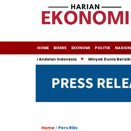
HOME
BISNIS
EKONOMI
POLITIK
NASION
asih Jadi Andalan Indonesia
Minyak Dunia Berisiko Fluktua
Home
Pers Rilis
/