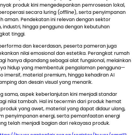
anyak produk kini mengedepankan pemrosesan lokal,
roperasi secara luring (
offline
), serta penyimpanan
ih aman. Pendekatan ini relevan dengan sektor
 industri, hingga pengguna dengan kebutuhan
kat tinggi.
 performa dan kecerdasan, peserta pameran juga
ankan nilai emosional dan estetika. Perangkat rumah
lagi hanya dipandang sebagai alat fungsional, melainkan
gaya hidup yang membentuk pengalaman pengguna—
io imersif, material premium, hingga kehadiran AI
mping dan desain visual yang menarik.
g sama, aspek keberlanjutan kini menjadi standar
agi nilai tambah. Hal ini tecermin dari produk hemat
n produk yang awet, material yang dapat didaur ulang,
tem penyimpanan energi, serta pemanfaatan energi
ng telah menjadi bagian dari rekayasa produk.