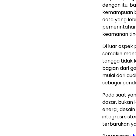
dengan itu, b
kemampuan be
data yang leb
pemerintahan,
keamanan ting
Di luar aspek
semakin menek
tangga tidak 
bagian dari 
mulai dari aud
sebagai penda
Pada saat yan
dasar, bukan l
energi, desai
integrasi sis
terbarukan ya