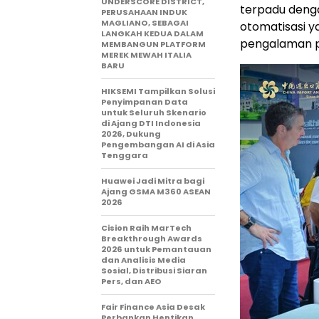
UNDERSCORE DISTRICT,
terpadu deng
PERUSAHAAN INDUK
MAGLIANO, SEBAGAI
otomatisasi y
LANGKAH KEDUA DALAM
pengalaman p
MEMBANGUN PLATFORM
MEREK MEWAH ITALIA
BARU
HIKSEMI Tampilkan Solusi
Penyimpanan Data
untuk Seluruh Skenario
di Ajang DTI Indonesia
2026, Dukung
Pengembangan AI di Asia
Tenggara
Huawei Jadi Mitra bagi
Ajang GSMA M360 ASEAN
2026
Cision Raih MarTech
Breakthrough Awards
2026 untuk Pemantauan
dan Analisis Media
Sosial, Distribusi Siaran
Pers, dan AEO
Fair Finance Asia Desak
Perbankan Hentikan