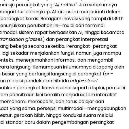
enuju perangkat yang
"AI native".
Jika sebelumnya
bagai fitur pelengkap, AI kini justru menjadi inti dalam
erangkat keras. Beragam inovasi yang tampil di 139th
enunjukkan perubahan ini—mulai dari terminal
timodal, sistem rapat berbasiskan AI, hingga kacamata
translation glasses
) dan perangkat interpretasi
ang bekerja secara seketika. Perangkat-perangkat
k lagi sekadar menjalankan fungsi, namun juga mampu
teks, menerjemahkan informasi, dan mengambil
cara langsung. Kemampuan ini umumnya ditopang oleh
besar yang berfungsi langsung di perangkat (
on-
un melalui pendekatan hibrida
edge-cloud
.
hkan perangkat konvensional seperti displai, pemurni
tem pencitraan kini beralih menjadi sistem interaktif
emahami, merespons, dan terus belajar dari
 saat yang sama, persepsi multimodal—menggabungkan
 gestur, gerakan bibir, hingga konduksi suara melalui
di standar baru dalam pengembangan perangkat