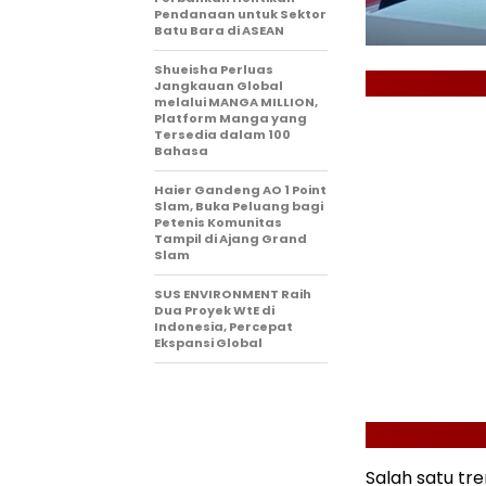
Pendanaan untuk Sektor
Batu Bara di ASEAN
Shueisha Perluas
Jangkauan Global
melalui MANGA MILLION,
Platform Manga yang
Tersedia dalam 100
Bahasa
Haier Gandeng AO 1 Point
Slam, Buka Peluang bagi
Petenis Komunitas
Tampil di Ajang Grand
Slam
SUS ENVIRONMENT Raih
Dua Proyek WtE di
Indonesia, Percepat
Ekspansi Global
Salah satu tre