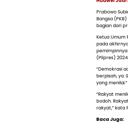
Huawei Jadi
Prabowo Subi
Bangsa (PKB) 
bagian dari p
Ketua Umum P
pada akhirnya
pemimpinnya u
(Pilpres) 2024
“Demokrasi ad
berpisah, ya. 
yang menilai.”
“Rakyat menil
bodoh. Rakyat
rakyat,” kata
Baca Juga: