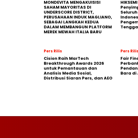
MONDEVITA MENGAKUISISI
HIKSEMI
SAHAM MAYORITAS DI
Penyim
UNDERSCORE DISTRICT,
Seluruh
PERUSAHAAN INDUK MAGLIANO,
Indones
SEBAGAI LANGKAH KEDUA
Pengemb
DALAM MEMBANGUN PLATFORM
Tengga
MEREK MEWAH ITALIA BARU
Pers Rilis
Pers Rili
Cision Raih MarTech
Fair Fi
Breakthrough Awards 2026
Perban
untuk Pemantauan dan
Pendana
Analisis Media Sosial,
Bara di
Distribusi Siaran Pers, dan AEO