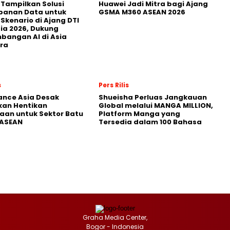
 Tampilkan Solusi
Huawei Jadi Mitra bagi Ajang
panan Data untuk
GSMA M360 ASEAN 2026
 Skenario di Ajang DTI
ia 2026, Dukung
angan AI di Asia
ra
s
Pers Rilis
nance Asia Desak
Shueisha Perluas Jangkauan
kan Hentikan
Global melalui MANGA MILLION,
an untuk Sektor Batu
Platform Manga yang
 ASEAN
Tersedia dalam 100 Bahasa
Graha Media Center,
Bogor - Indonesia