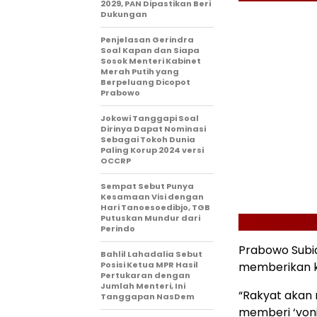
2029, PAN Dipastikan Beri
Dukungan
Penjelasan Gerindra
Soal Kapan dan Siapa
Sosok Menteri Kabinet
Merah Putih yang
Berpeluang Dicopot
Prabowo
Jokowi Tanggapi Soal
Dirinya Dapat Nominasi
Sebagai Tokoh Dunia
Paling Korup 2024 versi
OCCRP
Sempat Sebut Punya
Kesamaan Visi dengan
Hari Tanoesoedibjo, TGB
Putuskan Mundur dari
Perindo
Prabowo Subi
Bahlil Lahadalia Sebut
Posisi Ketua MPR Hasil
memberikan k
Pertukaran dengan
Jumlah Menteri, Ini
“Rakyat akan 
Tanggapan NasDem
memberi ‘voni