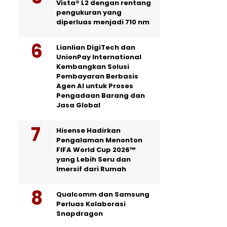
Vista® L2 dengan rentang
pengukuran yang
diperluas menjadi 710 nm
Lianlian DigiTech dan
UnionPay International
Kembangkan Solusi
Pembayaran Berbasis
Agen AI untuk Proses
Pengadaan Barang dan
Jasa Global
Hisense Hadirkan
Pengalaman Menonton
FIFA World Cup 2026™
yang Lebih Seru dan
Imersif dari Rumah
Qualcomm dan Samsung
Perluas Kolaborasi
Snapdragon