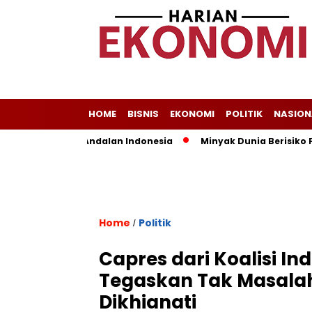
HOME
BISNIS
EKONOMI
POLITIK
NASION
Masih Jadi Andalan Indonesia
Minyak Dunia Berisiko Fluktu
Home
Politik
/
Capres dari Koalisi I
Tegaskan Tak Masalah
Dikhianati