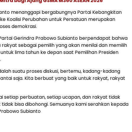
 Mitra bagi Ajang GSMA M360 ASEAN 2026
anto menanggapi bergabungnya Partai Kebangkitan
ke Koalisi Perubahan untuk Persatuan merupakan
roses demokrasi.
artai Gerindra Prabowo Subianto berpendapat bahwa
 rakyat sebagai pemilih yang akan menilai dan memilih
ntuk lima tahun ke depan saat Pemilihan Presiden
.
alah suatu proses diskusi, bertemu, kadang-kadang
Santai saja. Kita berbuat yang baik untuk rakyat, rakyat
ai setiap perbuatan, setiap ucapan, dan rakyat tidak
 tidak bisa dibohongi. Semuanya kami serahkan kepada
 Prabowo Subianto