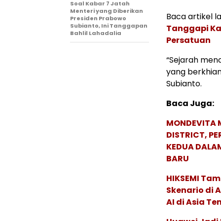
Soal Kabar 7 Jatah
Menteri yang Diberikan
Baca artikel la
Presiden Prabowo
Subianto, Ini Tanggapan
Tanggapi Ka
Bahlil Lahadalia
Persatuan
“Sejarah menc
yang berkhia
Subianto.
Baca Juga:
MONDEVITA 
DISTRICT, P
KEDUA DALA
BARU
HIKSEMI Tam
Skenario di
AI di Asia T