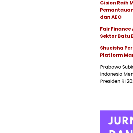
Cision Raih
Pemantauan d
dan AEO
Fair Financ
Sektor Batu 
Shueisha Pe
Platform Ma
Prabowo Subia
Indonesia Me
Presiden RI 2