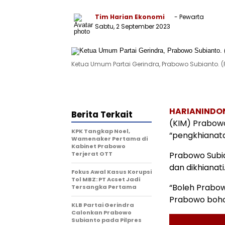
Tim Harian Ekonomi
- Pewarta
Sabtu, 2 September 2023
Ketua Umum Partai Gerindra, Prabowo Subianto. 
HARIANINDO
Berita Terkait
(KIM) Prabowo
KPK Tangkap Noel,
“pengkhianata
Wamenaker Pertama di
Kabinet Prabowo
Terjerat OTT
Prabowo Subia
dan dikhianati
Fokus Awal Kasus Korupsi
Tol MBZ: PT Acset Jadi
“Boleh Prabow
Tersangka Pertama
Prabowo bohon
KLB Partai Gerindra
Calonkan Prabowo
Subianto pada Pilpres