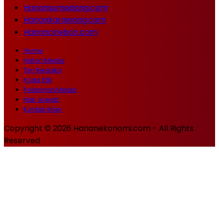
Hariansumedang.com
Hariankarawang.com
Hariancirebon.com
Home
Histori Media
Tim Redaksi
Kode Etik
Pedoman Media
Hak Jawab
Kontak Iklan
Copyright © 2026 Harianekonomi.com - All Rights
Reserved