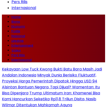
Pers Rilis
Internasional
Home
Bisnis
Ekonomi
Politik
Nasional
Lifestyle
Entertainment
Video
Pers Rilis
Internasional
Kekayaan Low Tuck Kwong Bukti Batu Bara Masih Jadi
Andalan Indonesia
Minyak Dunia Berisiko Fluktuatif,
Proyeksi Harga Pemerintah Dipatok Hingga USD 94
Alsintan Bantuan Negara, Tapi Dijual? Wamentan: Itu
Bisa Dipenjara
Trump Ultimatum Iran: Khamenei Bisa
Kami Hancurkan Seketika
Rp11,8 Triliun Disita, Nasib
Wilmar Ditentukan Mahkamah Agung