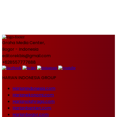
Graha Media Center,
Bogor - Indonesia
editorekbis@gmail.com
+628557777888
HARIAN INDONESIA GROUP
Harianindonesia.com
Harianekonomi.com
Harianolahraga.com
Harianbanten.com
Harianbogor.com