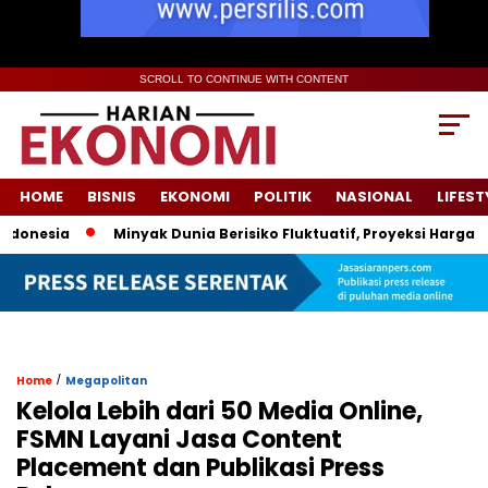
SCROLL TO CONTINUE WITH CONTENT
HOME
BISNIS
EKONOMI
POLITIK
NASIONAL
LIFEST
nesia
Minyak Dunia Berisiko Fluktuatif, Proyeksi Harga Pem
/
Home
Megapolitan
Kelola Lebih dari 50 Media Online,
FSMN Layani Jasa Content
Placement dan Publikasi Press