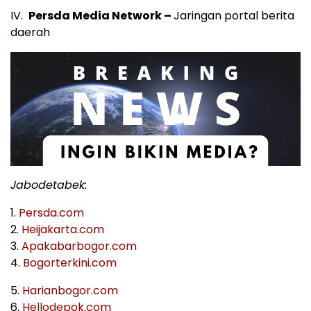
IV.
Persda Media Network –
Jaringan portal berita
daerah
Jabodetabek:
1.
Persda.com
2.
Heijakarta.com
3.
Apakabarbogor.com
4.
Bogorterkini.com
5.
Harianbogor.com
6.
Hellodepok.com