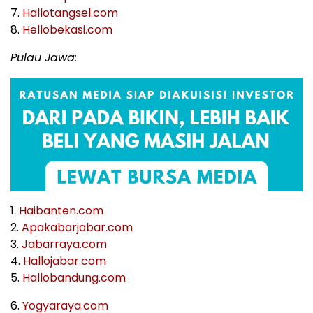
7.
Hallotangsel.com
8.
Hellobekasi.com
Pulau Jawa:
1.
Haibanten.com
2.
Apakabarjabar.com
3.
Jabarraya.com
4.
Hallojabar.com
5.
Hallobandung.com
6.
Yogyaraya.com