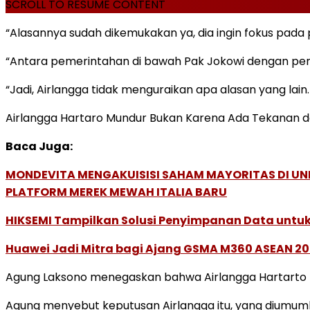
SCROLL TO RESUME CONTENT
“Alasannya sudah dikemukakan ya, dia ingin fokus pada 
“Antara pemerintahan di bawah Pak Jokowi dengan peme
“Jadi, Airlangga tidak menguraikan apa alasan yang lain. 
Airlangga Hartaro Mundur Bukan Karena Ada Tekanan dar
Baca Juga:
MONDEVITA MENGAKUISISI SAHAM MAYORITAS DI U
PLATFORM MEREK MEWAH ITALIA BARU
HIKSEMI Tampilkan Solusi Penyimpanan Data untuk 
Huawei Jadi Mitra bagi Ajang GSMA M360 ASEAN 2
Agung Laksono menegaskan bahwa Airlangga Hartarto me
Agung menyebut keputusan Airlangga itu, yang diumumka