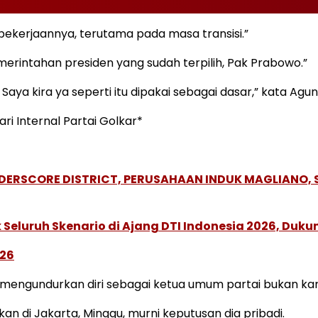
pekerjaannya, terutama pada masa transisi.”
rintahan presiden yang sudah terpilih, Pak Prabowo.”
Saya kira ya seperti itu dipakai sebagai dasar,” kata Agun
i Internal Partai Golkar*
NDERSCORE DISTRICT, PERUSAHAAN INDUK MAGLIANO
Seluruh Skenario di Ajang DTI Indonesia 2026, Duk
026
ngundurkan diri sebagai ketua umum partai bukan karen
n di Jakarta, Minggu, murni keputusan dia pribadi.