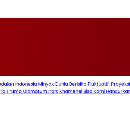
ndalan Indonesia
Minyak Dunia Berisiko Fluktuatif, Proye
ara
Trump Ultimatum Iran: Khamenei Bisa Kami Hancurkan