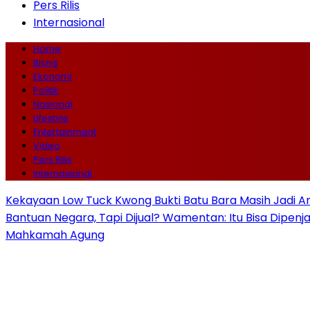
Pers Rilis
Internasional
Home
Bisnis
Ekonomi
Politik
Nasional
Lifestyle
Entertainment
Video
Pers Rilis
Internasional
Kekayaan Low Tuck Kwong Bukti Batu Bara Masih Jadi A
Bantuan Negara, Tapi Dijual? Wamentan: Itu Bisa Dipenj
Mahkamah Agung