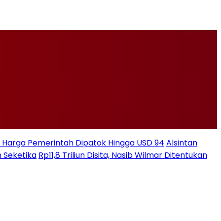
ksi Harga Pemerintah Dipatok Hingga USD 94
Alsintan
 Seketika
Rp11,8 Triliun Disita, Nasib Wilmar Ditentukan