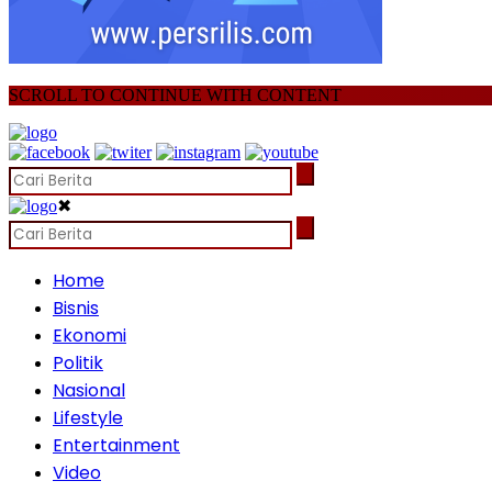
SCROLL TO CONTINUE WITH CONTENT
✖
Home
Bisnis
Ekonomi
Politik
Nasional
Lifestyle
Entertainment
Video