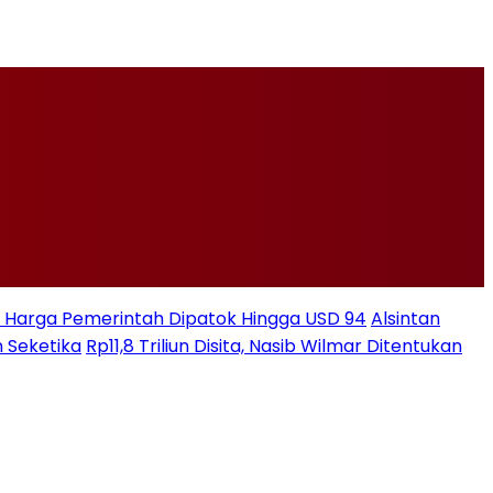
ksi Harga Pemerintah Dipatok Hingga USD 94
Alsintan
 Seketika
Rp11,8 Triliun Disita, Nasib Wilmar Ditentukan