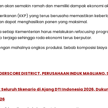
ikan akan semakin ramah dan memiliki dampak ekonomi a
 Perikanan (KKP) yang terus berusaha memastikan keber
kan dapat menghasilkan panen yang maksimal.
hwa setiap Kementerian harus melakukan
refocusing
progr
 terjaga sehingga roda ekonomi terus berputar.
gan mahalnya ongkos produksi. Sebab komposisi biaya pr
NDERSCORE DISTRICT, PERUSAHAAN INDUK MAGLIANO
Seluruh Skenario di Ajang DTI Indonesia 2026, Duk
026