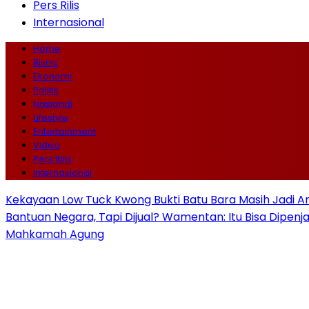
Pers Rilis
Internasional
Home
Bisnis
Ekonomi
Politik
Nasional
Lifestyle
Entertainment
Video
Pers Rilis
Internasional
Kekayaan Low Tuck Kwong Bukti Batu Bara Masih Jadi A
Bantuan Negara, Tapi Dijual? Wamentan: Itu Bisa Dipenj
Mahkamah Agung