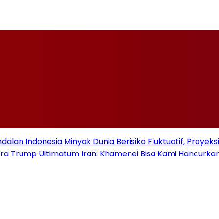
ndalan Indonesia
Minyak Dunia Berisiko Fluktuatif, Proye
ara
Trump Ultimatum Iran: Khamenei Bisa Kami Hancurkan