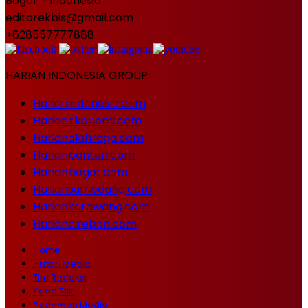
Bogor - Indonesia
editorekbis@gmail.com
+628557777888
HARIAN INDONESIA GROUP
Harianindonesia.com
Harianekonomi.com
Harianolahraga.com
Harianbanten.com
Harianbogor.com
Hariansumedang.com
Hariankarawang.com
Hariancirebon.com
Home
Histori Media
Tim Redaksi
Kode Etik
Pedoman Media