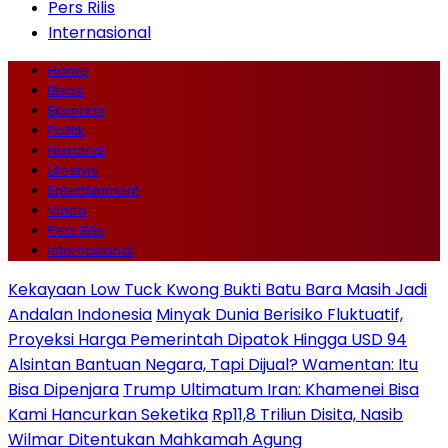
Pers Rilis
Internasional
Home
Bisnis
Ekonomi
Politik
Nasional
Lifestyle
Entertainment
Video
Pers Rilis
Internasional
Kekayaan Low Tuck Kwong Bukti Batu Bara Masih Jadi
Andalan Indonesia
Minyak Dunia Berisiko Fluktuatif,
Proyeksi Harga Pemerintah Dipatok Hingga USD 94
Alsintan Bantuan Negara, Tapi Dijual? Wamentan: Itu
Bisa Dipenjara
Trump Ultimatum Iran: Khamenei Bisa
Kami Hancurkan Seketika
Rp11,8 Triliun Disita, Nasib
Wilmar Ditentukan Mahkamah Agung