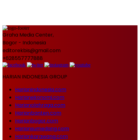
Graha Media Center,
Bogor - Indonesia
editorekbis@gmail.com
+628557777888
HARIAN INDONESIA GROUP
Harianindonesia.com
Harianekonomi.com
Harianolahraga.com
Harianbanten.com
Harianbogor.com
Hariansumedang.com
Hariankarawang.com