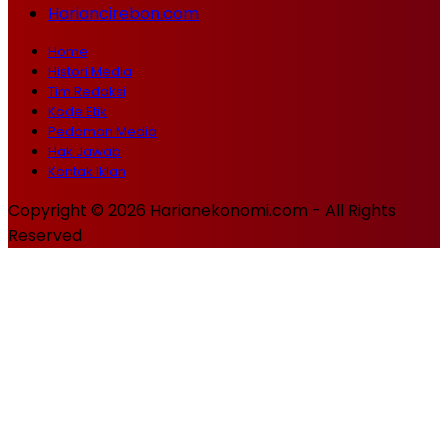
Hariancirebon.com
Home
Histori Media
Tim Redaksi
Kode Etik
Pedoman Media
Hak Jawab
Kontak Iklan
Copyright © 2026 Harianekonomi.com - All Rights
Reserved