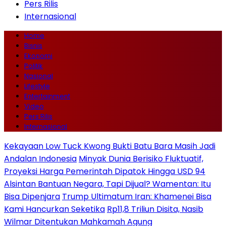
Pers Rilis
Internasional
Home
Bisnis
Ekonomi
Politik
Nasional
Lifestyle
Entertainment
Video
Pers Rilis
Internasional
Kekayaan Low Tuck Kwong Bukti Batu Bara Masih Jadi
Andalan Indonesia
Minyak Dunia Berisiko Fluktuatif,
Proyeksi Harga Pemerintah Dipatok Hingga USD 94
Alsintan Bantuan Negara, Tapi Dijual? Wamentan: Itu
Bisa Dipenjara
Trump Ultimatum Iran: Khamenei Bisa
Kami Hancurkan Seketika
Rp11,8 Triliun Disita, Nasib
Wilmar Ditentukan Mahkamah Agung