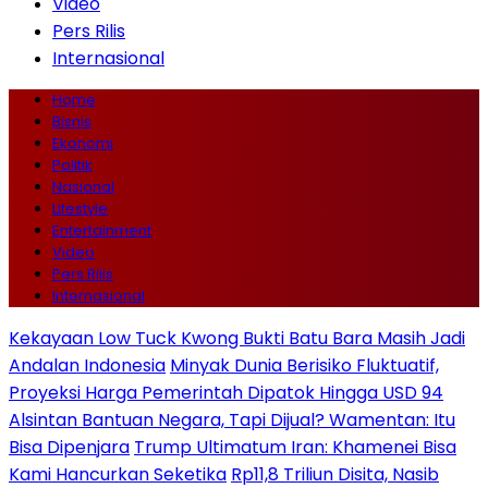
Video
Pers Rilis
Internasional
Home
Bisnis
Ekonomi
Politik
Nasional
Lifestyle
Entertainment
Video
Pers Rilis
Internasional
Kekayaan Low Tuck Kwong Bukti Batu Bara Masih Jadi
Andalan Indonesia
Minyak Dunia Berisiko Fluktuatif,
Proyeksi Harga Pemerintah Dipatok Hingga USD 94
Alsintan Bantuan Negara, Tapi Dijual? Wamentan: Itu
Bisa Dipenjara
Trump Ultimatum Iran: Khamenei Bisa
Kami Hancurkan Seketika
Rp11,8 Triliun Disita, Nasib