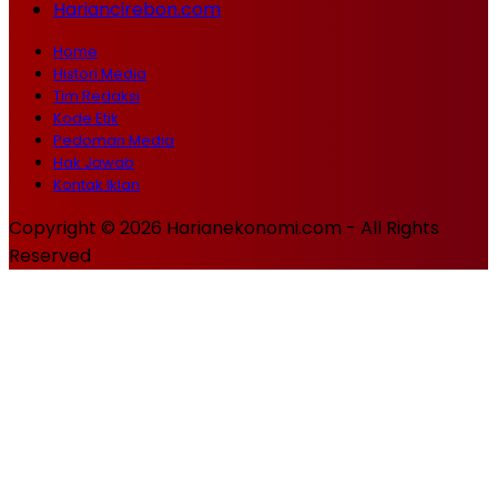
Hariancirebon.com
Home
Histori Media
Tim Redaksi
Kode Etik
Pedoman Media
Hak Jawab
Kontak Iklan
Copyright © 2026 Harianekonomi.com - All Rights
Reserved