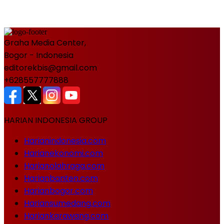
Graha Media Center,
Bogor - Indonesia
editorekbis@gmail.com
+628557777888
HARIAN INDONESIA GROUP
Harianindonesia.com
Harianekonomi.com
Harianolahraga.com
Harianbanten.com
Harianbogor.com
Hariansumedang.com
Hariankarawang.com