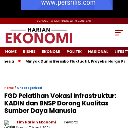
SCROLL TO CONTINUE WITH CONTENT
HOME
BISNIS
EKONOMI
POLITIK
NASIONAL
LIFEST
ia
Minyak Dunia Berisiko Fluktuatif, Proyeksi Harga Pemeri
/
Home
Uncategorized
FGD Pelatihan Vokasi Infrastruktur:
KADIN dan BNSP Dorong Kualitas
Sumber Daya Manusia
Tim Harian Ekonomi
- Pewarta
Kamis, 7 Maret 2024