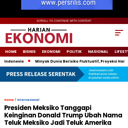
SCROLL TO CONTINUE WITH CONTENT
HOME
BISNIS
EKONOMI
POLITIK
NASIONAL
LIFEST
donesia
Minyak Dunia Berisiko Fluktuatif, Proyeksi Harga P
/
Home
Internasional
Presiden Meksiko Tanggapi
Keinginan Donald Trump Ubah Nama
Teluk Meksiko Jadi Teluk Amerika